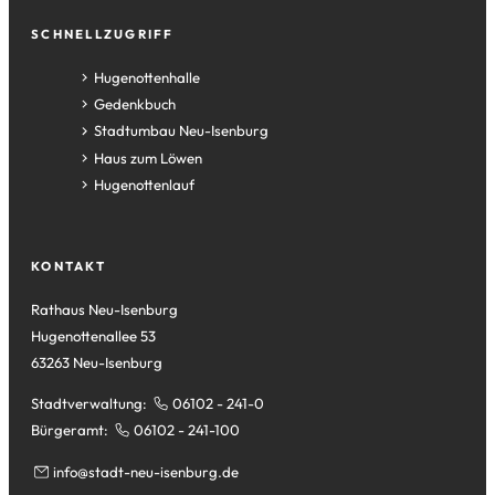
SCHNELLZUGRIFF
(Öffnet
Hugenottenhalle
in
(Öffnet
Gedenkbuch
einem
in
(Öffnet
Stadtumbau Neu-Isenburg
neuen
einem
in
(Öffnet
Haus zum Löwen
Tab)
neuen
einem
in
(Öffnet
Hugenottenlauf
Tab)
neuen
einem
in
Tab)
neuen
einem
Tab)
neuen
KONTAKT
Tab)
Rathaus Neu-Isenburg
Hugenottenallee 53
63263 Neu-Isenburg
Stadtverwaltung:
06102 - 241-0
Bürgeramt:
06102 - 241-100
info
stadt-neu-isenburg
de