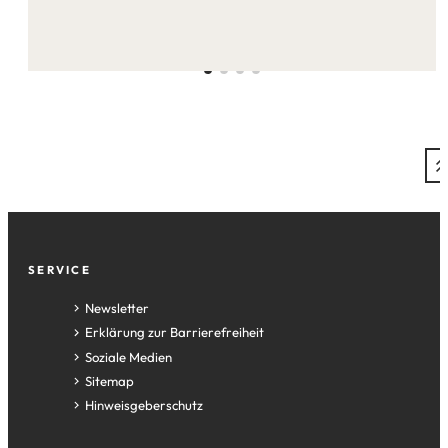
auf
dieser
Seite:
Fußzeile
SERVICE
Newsletter
Erklärung zur Barrierefreiheit
Soziale Medien
Sitemap
Hinweisgeberschutz