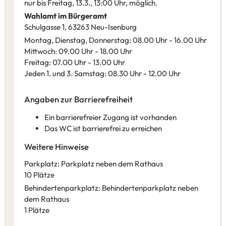
nur bis Freitag, 13.3., 13:00 Uhr, möglich.
Wahlamt im Bürgeramt
Schulgasse 1, 63263 Neu-Isenburg
Montag, Dienstag, Donnerstag: 08.00 Uhr - 16.00 Uhr
Mittwoch: 09.00 Uhr - 18.00 Uhr
Freitag: 07.00 Uhr - 13.00 Uhr
Jeden 1. und 3. Samstag: 08.30 Uhr - 12.00 Uhr
Angaben zur Barrierefreiheit
Ein barrierefreier Zugang ist vorhanden
Das WC ist barrierefrei zu erreichen
Weitere Hinweise
Parkplatz: Parkplatz neben dem Rathaus
10 Plätze
Behindertenparkplatz: Behindertenparkplatz neben
dem Rathaus
1 Plätze
Leaflet
|
©
Bundesamt für Kartographie und Geodäsie
2026,
Datenquellen