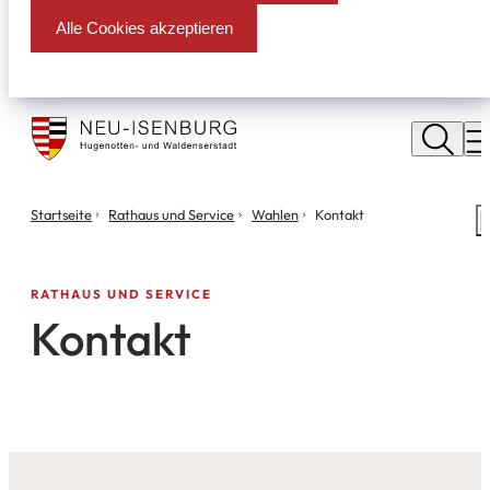
Alle Cookies akzeptieren
Stadt
Neu
M
Isenburg
Sie
Startseite
Rathaus und Service
Wahlen
Kontakt
S
befinden
m
sich
hier:
RATHAUS UND SERVICE
Kontakt