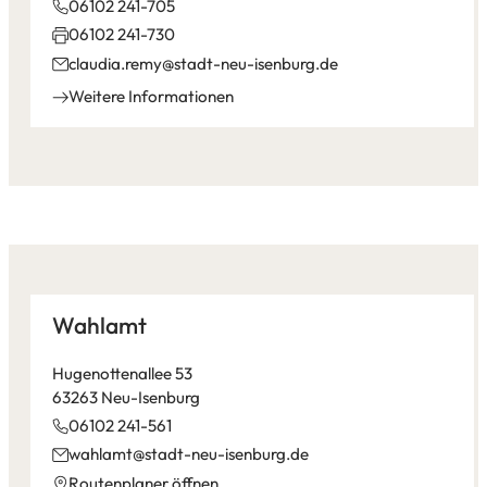
06102 241-705
06102 241-730
claudia.remy
stadt-neu-isenburg
de
Weitere Informationen
Wahlamt
Hugenottenallee 53
63263 Neu-Isenburg
06102 241-561
wahlamt
stadt-neu-isenburg
de
(Öffnet
Routenplaner öffnen