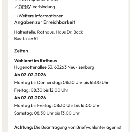
in
(Öffnet
ÖPNV
-Verbindung
einem
in
Weitere Informationen
neuen
einem
Angaben zur Erreichbarkeit
Tab)
neuen
Haltestelle: Rathaus, Haus Dr. Bäck
Tab)
Bus-Linie: 51
Zeiten
Wahlamt im Rathaus
Hugenottenallee 53, 63263 Neu-Isenburg
Ab 02.02.2026
Montag bis Donnerstag: 08:30 Uhr bis 16:00 Uhr
Freitag: 08:30 bis 12:00 Uhr
Ab 02.03.2026
Montag bis Freitag: 08:30 Uhr bis 16:00 Uhr
Samstag: 08:30 Uhr bis 13:00 Uhr
Achtung:
Die Beantragung von Briefwahlunterlagen ist