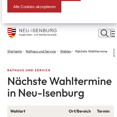
Alle Cookies akzeptieren
Stadt
Neu
M
Isenburg
Sie
Startseite
Rathaus und Service
Wahlen
Nächste Wahltermine
S
befinden
m
sich
hier:
RATHAUS UND SERVICE
Nächste Wahltermine
in Neu-Isenburg
Wahlart
Ort/Bereich
Termin