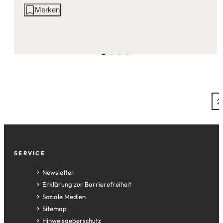
Aktionen
Merken
auf
dieser
Seite:
Fußzeile
SERVICE
Newsletter
Erklärung zur Barrierefreiheit
Soziale Medien
Sitemap
Hinweisgeberschutz