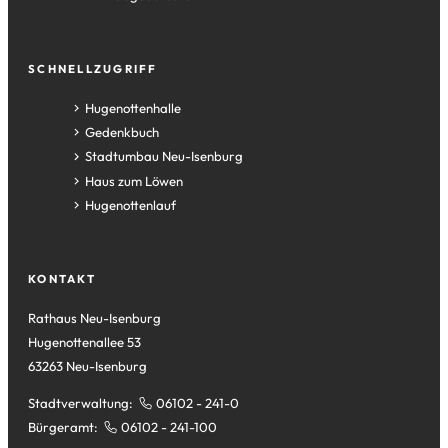
SCHNELLZUGRIFF
(Öffnet
Hugenottenhalle
in
(Öffnet
Gedenkbuch
einem
in
(Öffnet
Stadtumbau Neu-Isenburg
neuen
einem
in
(Öffnet
Haus zum Löwen
Tab)
neuen
einem
in
(Öffnet
Hugenottenlauf
Tab)
neuen
einem
in
Tab)
neuen
einem
Tab)
neuen
KONTAKT
Tab)
Rathaus Neu-Isenburg
Hugenottenallee 53
63263 Neu-Isenburg
Stadtverwaltung:
06102 - 241-0
Bürgeramt:
06102 - 241-100