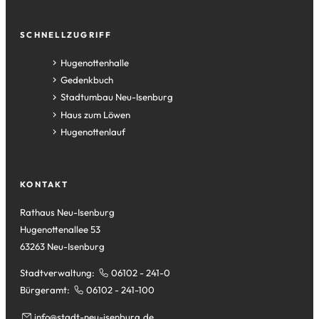
SCHNELLZUGRIFF
(Öffnet
Hugenottenhalle
in
(Öffnet
Gedenkbuch
einem
in
(Öffnet
Stadtumbau Neu-Isenburg
neuen
einem
in
(Öffnet
Haus zum Löwen
Tab)
neuen
einem
in
(Öffnet
Hugenottenlauf
Tab)
neuen
einem
in
Tab)
neuen
einem
Tab)
neuen
KONTAKT
Tab)
Rathaus Neu-Isenburg
Hugenottenallee 53
63263 Neu-Isenburg
Stadtverwaltung:
06102 - 241-0
Bürgeramt:
06102 - 241-100
info
stadt-neu-isenburg
de