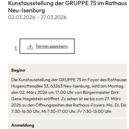
Kunstausstellung der GRUPPE 75 im Rathaus
Neu-Isenburg
02.03.2026
–
27.03.2026
(Öffnet
Termin speichern
in
einem
neuen
Tab)
Beginn
Die Kunstausstellung der GRUPPE 75 im Foyer des Rathauses,
Hugenottenallee 53, 63263 Neu-Isenburg, wird am Montag,
den 02. März 2026 um 17:00 Uhr von Bürgermeister Dirk
Gene Hagelstein eröffnet. Zu sehen ist sie bis zum 27. März
2026 zu den Öffnungszeiten des Rathaus-Foyers: Mo, Di, Do:
7:30-16:30 Uhr, Mi 7:30-17:00 Uhr, Fr 7:30-13:00 Uhr.
Anmeldung