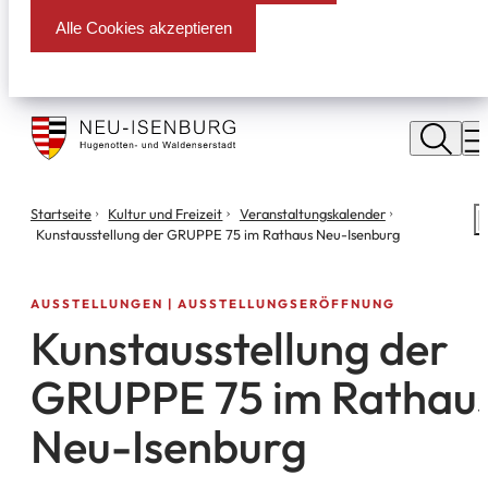
Alle Cookies akzeptieren
Stadt
Neu
M
Isenburg
Sie
Startseite
Kultur und Freizeit
Veranstaltungs­kalender
S
befinden
Kunstausstellung der GRUPPE 75 im Rathaus Neu-Isenburg
m
sich
hier:
AUSSTELLUNGEN | AUSSTELLUNGSERÖFFNUNG
Kunstausstellung der
GRUPPE 75 im Rathau
Neu-Isenburg