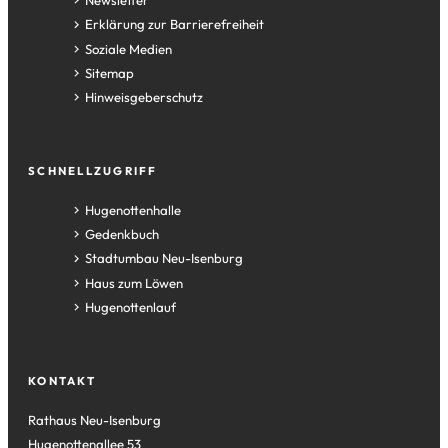
Newsletter
Erklärung zur Barrierefreiheit
Soziale Medien
Sitemap
Hinweisgeberschutz
SCHNELLZUGRIFF
(Öffnet
Hugenottenhalle
in
(Öffnet
Gedenkbuch
einem
in
(Öffnet
Stadtumbau Neu-Isenburg
neuen
einem
in
(Öffnet
Haus zum Löwen
Tab)
neuen
einem
in
(Öffnet
Hugenottenlauf
Tab)
neuen
einem
in
Tab)
neuen
einem
Tab)
neuen
KONTAKT
Tab)
Rathaus Neu-Isenburg
Hugenottenallee 53