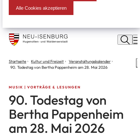
Alle Cookies akzeptieren
Stadt
Neu
M
Isenburg
Sie
Startseite
Kultur und Freizeit
Veranstaltungs­kalender
S
befinden
90. Todestag von Bertha Pappenheim am 28. Mai 2026
m
sich
hier:
MUSIK | VORTRÄGE & LESUNGEN
90. Todestag von
Bertha Pappenheim
am 28. Mai 2026