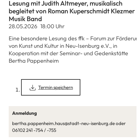
Lesung mit Judith Altmeyer, musikalisch
begleitet von Roman Kuperschmidt Klezmer
Musik Band
28.05.2026
18
:00
Uhr
Eine besondere Lesung des ffk – Forum zur Förderu
von Kunst und Kultur in Neu-Isenburg e.V., in
Kooperation mit der Seminar- und Gedenkstätte
Bertha Pappenheim
(Öffnet
Termin speichern
in
einem
neuen
Tab)
Anmeldung
bertha.pappenheim.haus@stadt-neu-isenburg.de oder
06102 241 -754 / -755