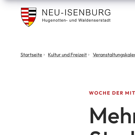
Stadt
Neu
Isenburg
Sie
Startseite
Kultur und Freizeit
Veranstaltungs­kal
befinden
sich
hier:
WOCHE DER MI
Mehr