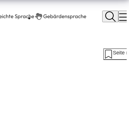
leichte Sprache
Gebärdensprache
Seite 