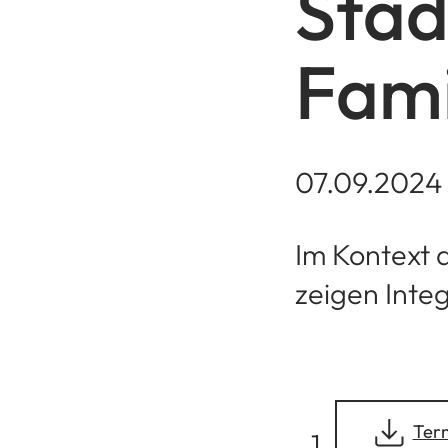
Stad
Fami
07.09.2024
Im Kontext 
zeigen Inte
(Öffnet
Term