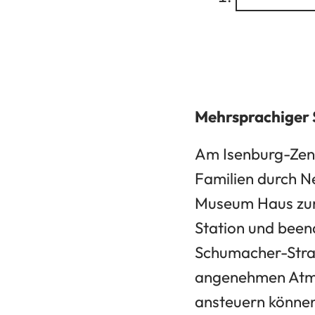
in
einem
neuen
Tab)
Mehrsprachiger 
Am Isenburg-Zentr
Familien durch N
Museum Haus zum 
Station und been
Schumacher-Straß
angenehmen Atmos
ansteuern können