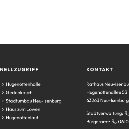
NELLZUGRIFF
KONTAKT
(Öffnet
Hugenottenhalle
Rathaus Neu-Isenbu
in
Hugenottenallee 53
(Öffnet
Gedenkbuch
einem
63263 Neu-Isenburg
in
(Öffnet
Stadtumbau Neu-Isenburg
neuen
einem
in
(Öffnet
Haus zum Löwen
Stadtverwaltung:
Tab)
neuen
einem
in
(Öffnet
Hugenottenlauf
Bürgeramt:
0610
Tab)
neuen
einem
in