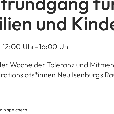
trundgang fü
lien und Kind
12
:00
Uhr
–
16
:00
Uhr
der Woche der Toleranz und Mitmen
grationslots*innen Neu Isenburgs R
in speichern