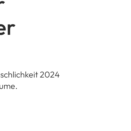
r
er
schlichkeit 2024
äume.