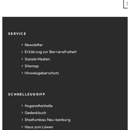
Fußzeile
SERVICE
Newsletter
Erklärung zur Barrierefreiheit
Soziale Medien
Sitemap
Hinweisgeberschutz
SCHNELLZUGRIFF
(Öffnet
Hugenottenhalle
in
(Öffnet
Gedenkbuch
einem
in
(Öffnet
Stadtumbau Neu-Isenburg
neuen
einem
in
(Öffnet
Haus zum Löwen