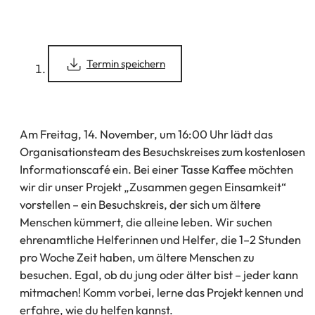
(Öffnet
Termin speichern
in
einem
neuen
Tab)
Am Freitag, 14. November, um 16:00 Uhr lädt das
Organisationsteam des Besuchskreises zum kostenlosen
Informationscafé ein. Bei einer Tasse Kaffee möchten
wir dir unser Projekt „Zusammen gegen Einsamkeit“
vorstellen – ein Besuchskreis, der sich um ältere
Menschen kümmert, die alleine leben. Wir suchen
ehrenamtliche Helferinnen und Helfer, die 1–2 Stunden
pro Woche Zeit haben, um ältere Menschen zu
besuchen. Egal, ob du jung oder älter bist – jeder kann
mitmachen! Komm vorbei, lerne das Projekt kennen und
erfahre, wie du helfen kannst.