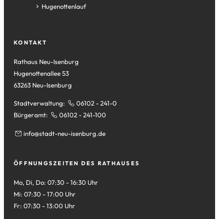
Tab)
neuen
einem
in
(Öffnet
Hugenottenlauf
Tab)
neuen
einem
in
Tab)
neuen
einem
Tab)
neuen
KONTAKT
Tab)
Rathaus Neu-Isenburg
Hugenottenallee 53
63263 Neu-Isenburg
Stadtverwaltung:
06102 - 241-0
Bürgeramt:
06102 - 241-100
info
stadt-neu-isenburg
de
ÖFFNUNGSZEITEN DES RATHAUSES
Mo, Di, Do: 07:30 - 16:30 Uhr
Mi: 07:30 - 17:00 Uhr
Fr: 07:30 - 13:00 Uhr