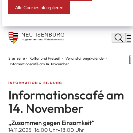
Alle Cookies akzeptieren
Stadt
Neu
M
Isenburg
Sie
Startseite
Kultur und Freizeit
Veranstaltungs­kalender
S
befinden
Informationscafé am 14. November
m
sich
hier:
INFORMATION & BILDUNG
Informationscafé am
14. November
„Zusammen gegen Einsamkeit“
14.11.2025
16
:00
Uhr
–
18
:00
Uhr