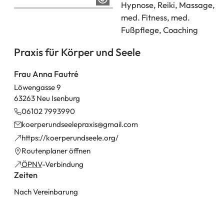
Hypnose, Reiki, Massage,
med. Fitness, med.
Fußpflege, Coaching
Praxis für Körper und Seele
Frau Anna Fautré
Löwengasse 9
63263 Neu Isenburg
06102 7993990
koerperundseelepraxis
gmail
com
(Öffnet
https://koerperundseele.org/
in
(Öffnet
Routenplaner öffnen
einem
in
(Öffnet
ÖPNV
-Verbindung
neuen
einem
Zeiten
in
Tab)
neuen
einem
Nach Vereinbarung
Tab)
neuen
Tab)