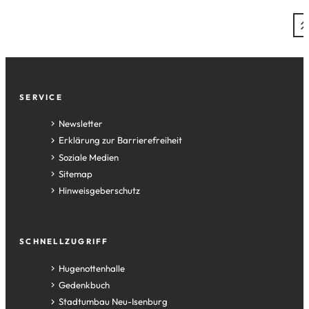
Fußzeile
SERVICE
Newsletter
Erklärung zur Barrierefreiheit
Soziale Medien
Sitemap
Hinweisgeberschutz
SCHNELLZUGRIFF
(Öffnet
Hugenottenhalle
in
(Öffnet
Gedenkbuch
einem
in
(Öffnet
Stadtumbau Neu-Isenburg