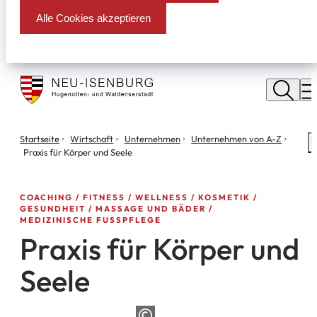
Alle Cookies akzeptieren
Stadt
Neu
M
Isenburg
Sie
Startseite
Wirtschaft
Unternehmen
Unternehmen von A-Z
S
befinden
Praxis für Körper und Seele
m
sich
hier:
COACHING
FITNESS / WELLNESS / KOSMETIK
GESUNDHEIT
MASSAGE UND BÄDER
MEDIZINISCHE FUSSPFLEGE
Praxis für Körper und
Seele