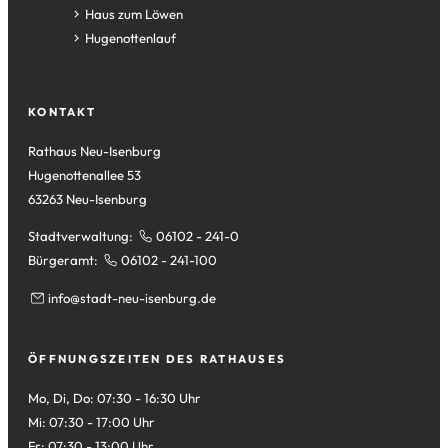
neuen
einem
in
(Öffnet
Haus zum Löwen
Tab)
neuen
einem
in
(Öffnet
Hugenottenlauf
Tab)
neuen
einem
in
Tab)
neuen
einem
Tab)
neuen
KONTAKT
Tab)
Rathaus Neu-Isenburg
Hugenottenallee 53
63263 Neu-Isenburg
Stadtverwaltung:
06102 - 241-0
Bürgeramt:
06102 - 241-100
info
stadt-neu-isenburg
de
ÖFFNUNGSZEITEN DES RATHAUSES
Mo, Di, Do: 07:30 - 16:30 Uhr
Mi: 07:30 - 17:00 Uhr
Fr: 07:30 - 13:00 Uhr