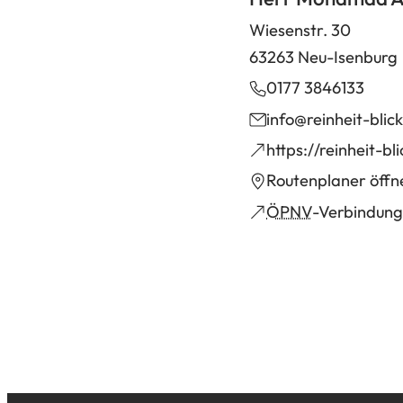
Wiesenstr. 30
63263 Neu-Isenburg
0177 3846133
info
reinheit-blick
(Öffnet
https://reinheit-bl
in
(Öffnet
Routenplaner öffn
einem
in
(Öffnet
ÖPNV
-Verbindung
neuen
einem
in
Tab)
neuen
einem
Tab)
neuen
Tab)