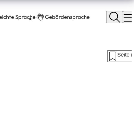
leichte Sprache
Gebärdensprache
Seite 