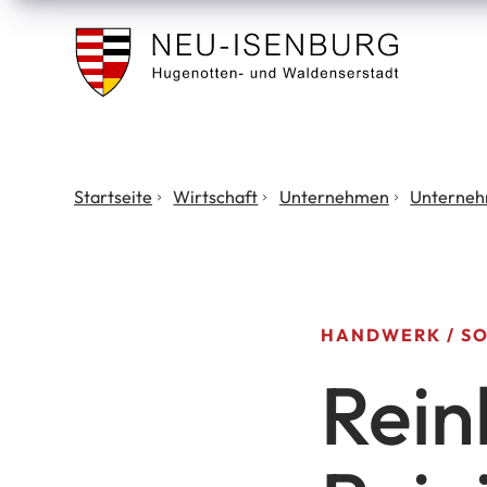
Stadt
Neu
Isenburg
Sie
Startseite
Wirtschaft
Unternehmen
Unterneh
befinden
sich
hier:
HANDWERK
SO
Rein