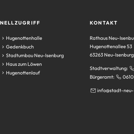
NELLZUGRIFF
KONTAKT
(Öffnet
Hugenottenhalle
Rathaus Neu-Isenbu
in
Hugenottenallee 53
(Öffnet
Gedenkbuch
einem
63263 Neu-Isenburg
in
(Öffnet
Stadtumbau Neu-Isenburg
neuen
einem
in
(Öffnet
Haus zum Löwen
Stadtverwaltung:
Tab)
neuen
einem
in
(Öffnet
Hugenottenlauf
Bürgeramt:
0610
Tab)
neuen
einem
in
Tab)
neuen
einem
info
stadt-neu-
Tab)
neuen
Tab)