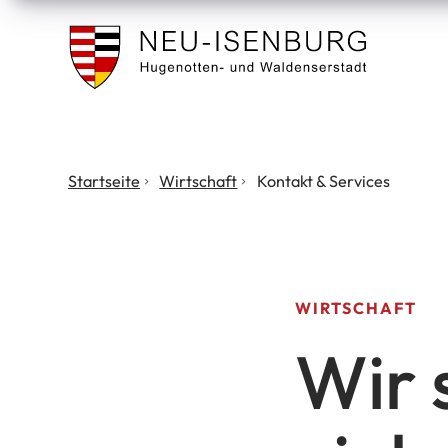
Stadt
Neu
Isenburg
Sie
Startseite
Wirtschaft
Kontakt & Services
befinden
sich
hier:
WIRTSCHAFT
Wir 