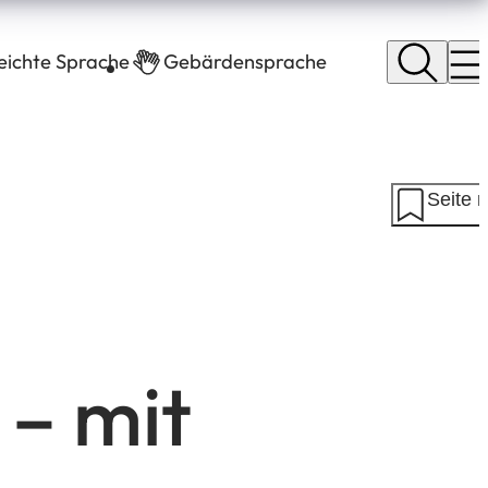
leichte Sprache
Gebärdensprache
Seite 
 – mit