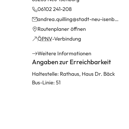
06102 241-208
andrea.quilling
stadt-neu-isenburg
d
(Öffnet
Routenplaner öffnen
in
(Öffnet
ÖPNV
-Verbindung
einem
in
Weitere Informationen
neuen
einem
Angaben zur Erreichbarkeit
Tab)
neuen
Tab)
Haltestelle: Rathaus, Haus Dr. Bäck
Bus-Linie: 51