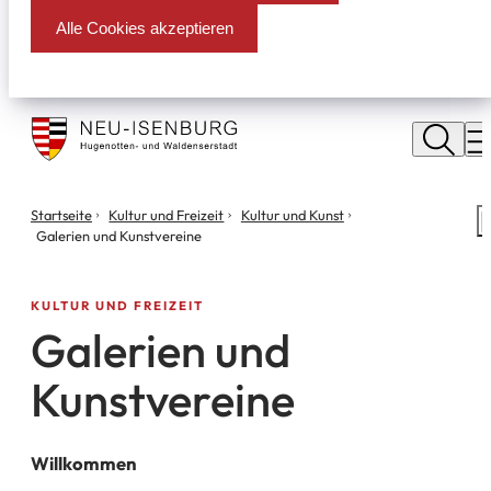
Alle Cookies akzeptieren
Stadt
Neu
M
Isenburg
Sie
Startseite
Kultur und Freizeit
Kultur und Kunst
S
befinden
Galerien und Kunstvereine
m
sich
hier:
KULTUR UND FREIZEIT
Galerien und
Kunstvereine
Willkommen