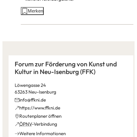
in
Aktionen
Merken
einem
auf
neuen
dieser
Tab)
Seite:
Forum zur Förderung von Kunst und
Kultur in Neu-Isenburg (FFK)
Löwengasse 24
63263 Neu-Isenburg
info
ffkni
de
(Öffnet
https://www.ffkni.de
in
(Öffnet
Routenplaner öffnen
einem
in
(Öffnet
ÖPNV
-Verbindung
neuen
einem
in
Weitere Informationen
Tab)
neuen