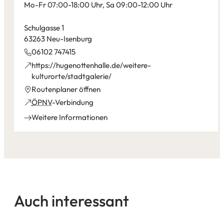
Mo-Fr 07:00-18:00 Uhr, Sa 09:00-12:00 Uhr
Schulgasse 1
63263 Neu-Isenburg
06102 747415
https://hugenottenhalle.de/weitere-
(Öffnet
kulturorte/stadtgalerie/
in
(Öffnet
Routenplaner öffnen
einem
in
(Öffnet
ÖPNV
-Verbindung
neuen
einem
in
Weitere Informationen
Tab)
neuen
einem
Tab)
neuen
Tab)
Auch interessant