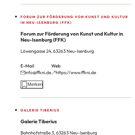
FORUM ZUR FÖRDERUNG VON KUNST UND KULTUR
IN NEU-ISENBURG (FFK)
Forum zur Förderung von Kunst und Kultur in
Neu-Isenburg (FFK)
Löwengasse 24, 63263 Neu-Isenburg
E-Mail
Web
info
ffkni
de
(Öffnet
https://www.ffkni.de
in
Aktionen
Merken
einem
auf
neuen
dieser
Tab)
Seite:
GALERIE TIBERIUS
Galerie Tiberius
Bahnhofstraße 3, 63263 Neu-Isenburg