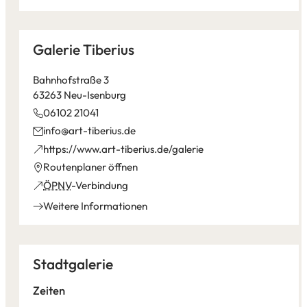
einem
Tab)
neuen
Tab)
Galerie Tiberius
Bahnhofstraße 3
63263 Neu-Isenburg
06102 21041
info
art-tiberius
de
(Öffnet
https://www.art-tiberius.de/galerie
in
(Öffnet
Routenplaner öffnen
einem
in
(Öffnet
ÖPNV
-Verbindung
neuen
einem
in
Weitere Informationen
Tab)
neuen
einem
Tab)
neuen
Tab)
Stadtgalerie
Zeiten