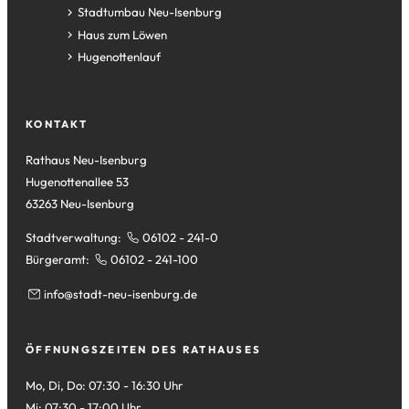
einem
in
(Öffnet
Stadtumbau Neu-Isenburg
neuen
einem
in
(Öffnet
Haus zum Löwen
Tab)
neuen
einem
in
(Öffnet
Hugenottenlauf
Tab)
neuen
einem
in
Tab)
neuen
einem
Tab)
neuen
KONTAKT
Tab)
Rathaus Neu-Isenburg
Hugenottenallee 53
63263 Neu-Isenburg
Stadtverwaltung:
06102 - 241-0
Bürgeramt:
06102 - 241-100
info
stadt-neu-isenburg
de
ÖFFNUNGSZEITEN DES RATHAUSES
Mo, Di, Do: 07:30 - 16:30 Uhr
Mi: 07:30 - 17:00 Uhr