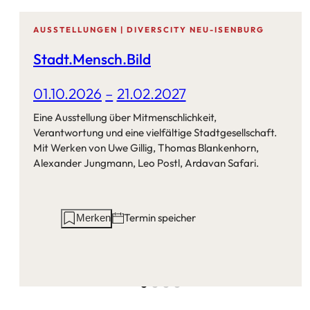
AUSSTELLUNGEN | DIVERSCITY NEU-ISENBURG
Stadt.Mensch.Bild
01.10.2026
–
21.02.2027
Eine Ausstellung über Mitmenschlichkeit,
Verantwortung und eine vielfältige Stadtgesellschaft.
Mit Werken von Uwe Gillig, Thomas Blankenhorn,
Alexander Jungmann, Leo Postl, Ardavan Safari.
Aktionen
Termin speichern
Merken
auf
dieser
Seite: