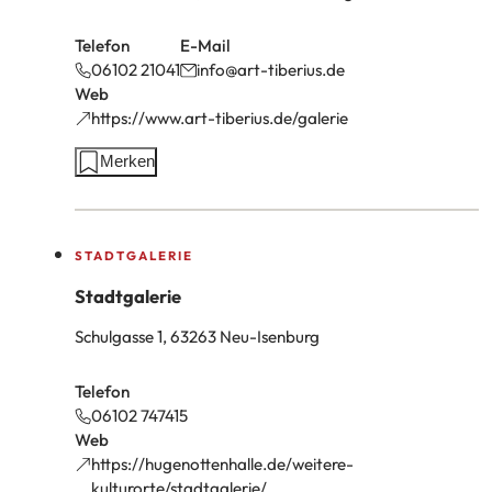
Telefon
E-Mail
06102 21041
info
art-tiberius
de
Web
(Öffnet
https://www.art-tiberius.de/galerie
in
Aktionen
Merken
einem
auf
neuen
dieser
Tab)
Seite:
STADTGALERIE
Stadtgalerie
Schulgasse 1, 63263 Neu-Isenburg
Telefon
06102 747415
Web
https://hugenottenhalle.de/weitere-
(Öffnet
kulturorte/stadtgalerie/