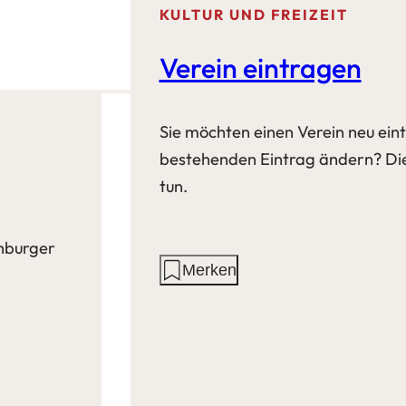
KULTUR UND FREIZEIT
Verein eintragen
Sie möchten einen Verein neu ein
bestehenden Eintrag ändern? Die
tun.
enburger
Aktionen
Merken
auf
dieser
Seite: