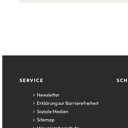
dieser
Seite:
Fußzeile
SERVICE
SCH
Newsletter
Erklärung zur Barrierefreiheit
Soziale Medien
Sitemap
Hinweisgeberschutz