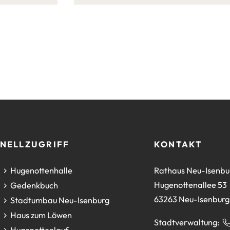
NELLZUGRIFF
KONTAKT
(Öffnet
Hugenottenhalle
Rathaus Neu-Isenbu
in
Hugenottenallee 53
(Öffnet
Gedenkbuch
einem
63263 Neu-Isenburg
in
(Öffnet
Stadtumbau Neu-Isenburg
neuen
einem
in
(Öffnet
Haus zum Löwen
Stadtverwaltung:
Tab)
neuen
einem
in
(Öffnet
Hugenottenlauf