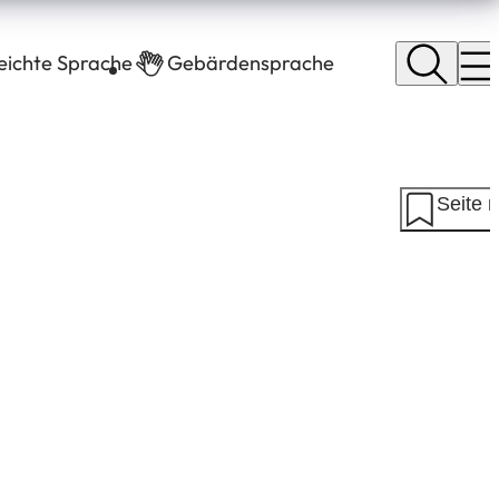
leichte Sprache
Gebärdensprache
Seite 