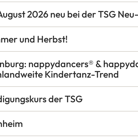
August 2026 neu bei der TSG Neu
mer und Herbst!
nburg: nappydancers® & happyda
hlandweite Kindertanz-Trend
digungskurs der TSG
nheim