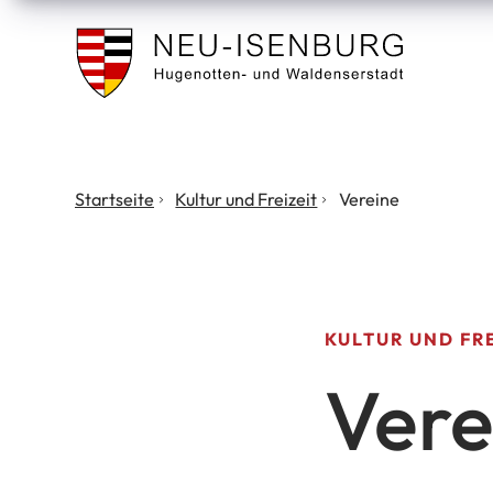
Stadt
Neu
Isenburg
Sie
Startseite
Kultur und Freizeit
Vereine
befinden
sich
hier:
KULTUR UND FRE
Vere