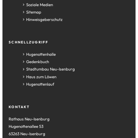
Soziale Medien
Sitemap
Hinweisgeberschutz
SCHNELLZUGRIFF
(Öffnet
Hugenottenhalle
in
(Öffnet
Gedenkbuch
einem
in
(Öffnet
Stadtumbau Neu-Isenburg
neuen
einem
in
(Öffnet
Haus zum Löwen
Tab)
neuen
einem
in
(Öffnet
Hugenottenlauf
Tab)
neuen
einem
in
Tab)
neuen
einem
Tab)
neuen
KONTAKT
Tab)
Rathaus Neu-Isenburg
Hugenottenallee 53
63263 Neu-Isenburg