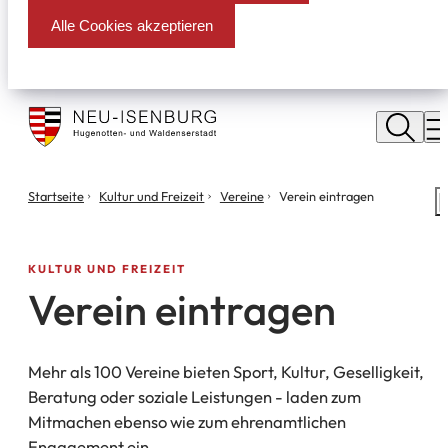
Alle Cookies akzeptieren
Stadt
Neu
M
Isenburg
Sie
Startseite
Kultur und Freizeit
Vereine
Verein eintragen
S
befinden
m
sich
hier:
KULTUR UND FREIZEIT
Verein eintragen
Mehr als 100 Vereine bieten Sport, Kultur, Geselligkeit,
Beratung oder soziale Leistungen - laden zum
Mitmachen ebenso wie zum ehrenamtlichen
Engagement ein.