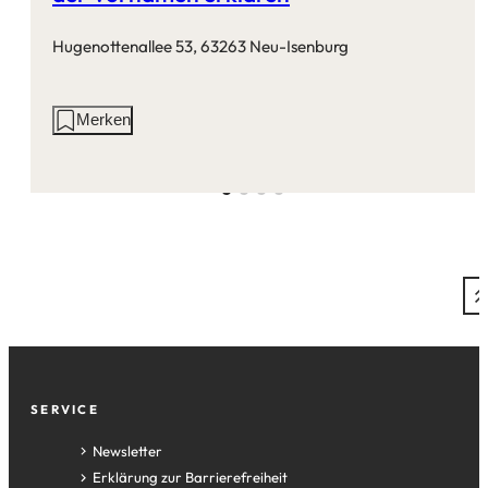
Hugenottenallee 53, 63263 Neu-Isenburg
Aktionen
Merken
auf
dieser
Seite:
Fußzeile
SERVICE
Newsletter
Erklärung zur Barrierefreiheit