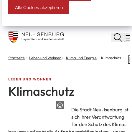
Alle Cookies akzeptieren
Stadt
Neu
M
Isenburg
Sie
Startseite
Leben und Wohnen
Klima und Energie
Klimaschutz
S
befinden
m
sich
hier:
LEBEN UND WOHNEN
Klimaschutz
Die Stadt Neu-Isenburg ist
sich ihrer Verantwortung
für den Schutz des Klimas
bewusst und geht die Aufgabe ambitioniert an – unser