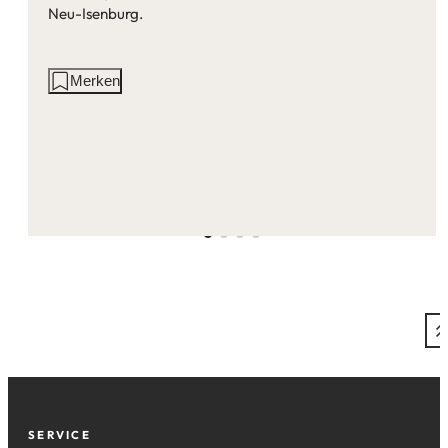
Neu-Isenburg.
Aktionen
Merken
auf
dieser
Seite:
Fußzeile
SERVICE