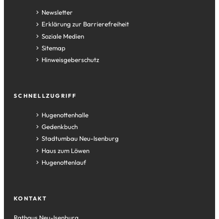
Newsletter
Erklärung zur Barrierefreiheit
Soziale Medien
Sitemap
Hinweisgeberschutz
SCHNELLZUGRIFF
(Öffnet
Hugenottenhalle
in
(Öffnet
Gedenkbuch
einem
in
(Öffnet
Stadtumbau Neu-Isenburg
neuen
einem
in
(Öffnet
Haus zum Löwen
Tab)
neuen
einem
in
(Öffnet
Hugenottenlauf
Tab)
neuen
einem
in
Tab)
neuen
einem
Tab)
neuen
KONTAKT
Tab)
Rathaus Neu-Isenburg