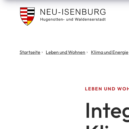
Stadt
Neu
Isenburg
Sie
Startseite
Leben und Wohnen
Klima und Energie
befinden
sich
hier:
LEBEN UND WO
Inte