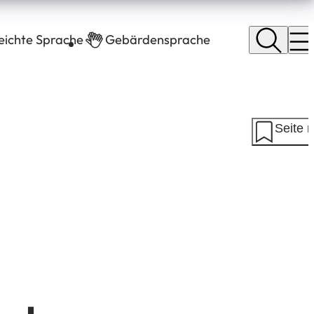
leichte Sprache
Gebärdensprache
Seite 