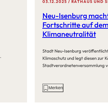
03.12.2025
RATHAUS UND S
Neu-Isenburg mach
Fortschritte auf de
Klimaneutralität
Stadt Neu-Isenburg veröffentlich
.
Klimaschutz und legt diesen zur
Stadtverordnetenversammlung v
Aktionen
Merken
auf
dieser