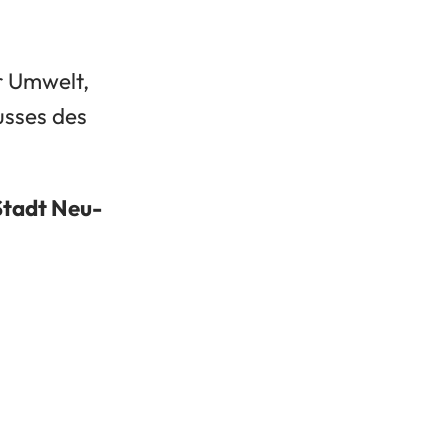
r Umwelt,
usses des
Stadt Neu-