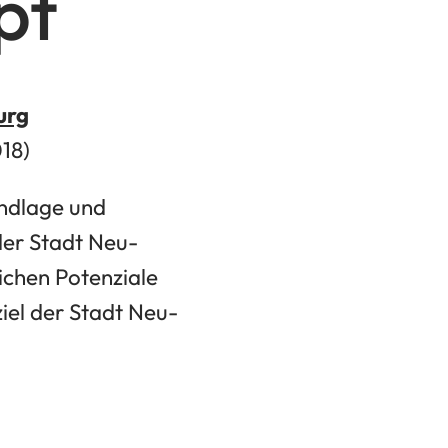
pt
urg
18)
undlage und
der Stadt Neu-
lichen Potenziale
iel der Stadt Neu-