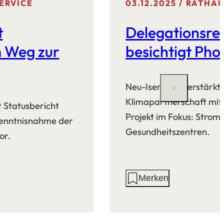
ERVICE
03.12.2025
RATHAU
t
Delegationsre
m Weg zur
besichtigt Pho
Neu-Isenburg verstärkt 
Klimapartnerschaft mit
t Statusbericht
Projekt im Fokus: Strom 
 Kenntnisnahme der
Gesundheitszentren.
or.
Aktionen
Merken
auf
dieser