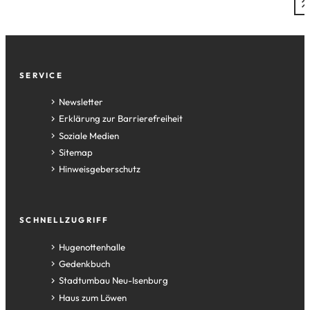
Fußzeile
SERVICE
Newsletter
Erklärung zur Barrierefreiheit
Soziale Medien
Sitemap
Hinweisgeberschutz
SCHNELLZUGRIFF
(Öffnet
Hugenottenhalle
in
(Öffnet
Gedenkbuch
einem
in
(Öffnet
Stadtumbau Neu-Isenburg
neuen
einem
in
(Öffnet
Haus zum Löwen