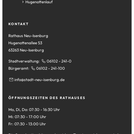
Tab)
neuen
einem
in
(Öffnet
Hugenottenlauf
Tab)
neuen
einem
in
Tab)
neuen
einem
Tab)
neuen
KONTAKT
Tab)
Rathaus Neu-Isenburg
Hugenottenallee 53
63263 Neu-Isenburg
Stadtverwaltung:
06102 - 241-0
Bürgeramt:
06102 - 241-100
info
stadt-neu-isenburg
de
ÖFFNUNGSZEITEN DES RATHAUSES
Mo, Di, Do: 07:30 - 16:30 Uhr
Mi: 07:30 - 17:00 Uhr
Fr: 07:30 - 13:00 Uhr