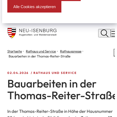
Alle Cookies akzeptieren
Stadt
Neu
M
Isenburg
Sie
Startseite
Rathaus und Service
Rathauspresse
S
befinden
Bauarbeiten in der Thomas-Reiter-Straße
m
sich
hier:
02.04.2026
RATHAUS UND SERVICE
Bauarbeiten in der
Thomas-Reiter-Straß
In der Thomas-Reiter-Straße in Höhe der Hausnummer