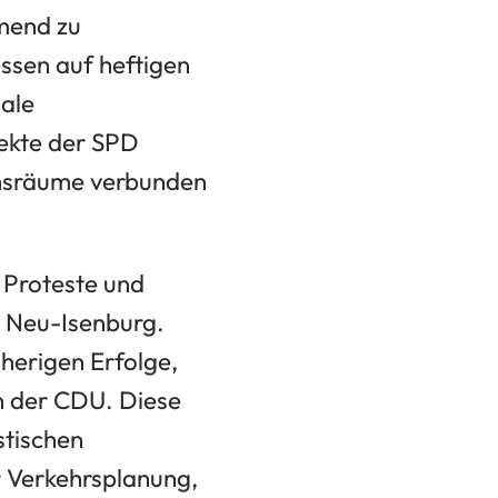
hmend zu
ssen auf heftigen
nale
jekte der SPD
bensräume verbunden
e Proteste und
n Neu-Isenburg.
herigen Erfolge,
ch der CDU. Diese
stischen
 Verkehrsplanung,