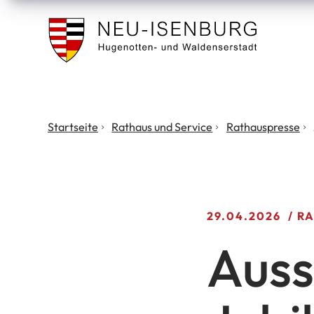
Stadt
Neu
Isenburg
Sie
Startseite
Rathaus und Service
Rathauspresse
befinden
sich
hier:
29.04.2026
RA
Auss