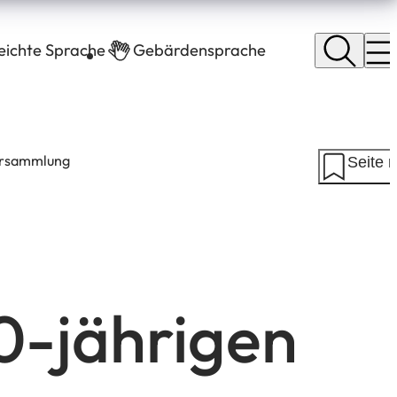
leichte Sprache
Gebärdensprache
versammlung
Seite 
0-jährigen