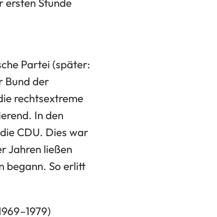
r ersten Stunde
che Partei (später:
r Bund der
die rechtsextreme
erend. In den
 die CDU. Dies war
r Jahren ließen
 begann. So erlitt
(1969–1979)