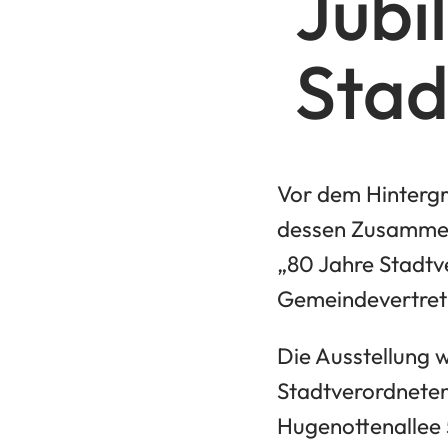
Jubi
Sta
Vor dem Hinterg
dessen Zusammentr
„80 Jahre Stadtv
Gemeindevertretu
Die Ausstellung 
Stadtverordneten
Hugenottenallee 5