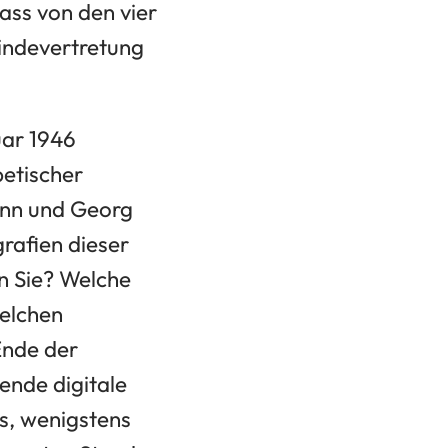
ass von den vier
indevertretung
uar 1946
betischer
ann und Georg
grafien dieser
n Sie? Welche
welchen
Ende der
ende digitale
s, wenigstens