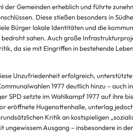
ahl der Gemeinden erheblich und führte zune
chlüssen. Diese stießen besonders in Südhe
iele Bürger lokale Identitäten und die kommu
 bedroht sahen. Auch große Infrastrukturpro
ritik, da sie mit Eingriffen in bestehende Le
ese Unzufriedenheit erfolgreich, unterstützt
ommunalwahlen 1977 deutlich hinzu – auch i
er SPD setzte im Wahlkampf 1977 auf ihre bis
vor eröffnete Hugenottenhalle, unterlag jedo
grundsätzlichen Kritik an kostspieligen „soziali
t ungewissem Ausgang – insbesondere in der