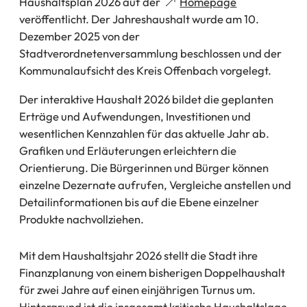
(Öffnet
Haushaltsplan 2026 auf der
Homepage
in
veröffentlicht. Der Jahreshaushalt wurde am 10.
einem
Dezember 2025 von der
neuen
Stadtverordnetenversammlung beschlossen und der
Tab)
Kommunalaufsicht des Kreis Offenbach vorgelegt.
Der interaktive Haushalt 2026 bildet die geplanten
Erträge und Aufwendungen, Investitionen und
wesentlichen Kennzahlen für das aktuelle Jahr ab.
Grafiken und Erläuterungen erleichtern die
Orientierung. Die Bürgerinnen und Bürger können
einzelne Dezernate aufrufen, Vergleiche anstellen und
Detailinformationen bis auf die Ebene einzelner
Produkte nachvollziehen.
Mit dem Haushaltsjahr 2026 stellt die Stadt ihre
Finanzplanung von einem bisherigen Doppelhaushalt
für zwei Jahre auf einen einjährigen Turnus um.
Hintergrund ist die insgesamt kritische Haushaltslage