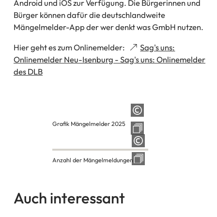
Android und iOS zur Verfügung. Die Bürgerinnen und
Bürger können dafür die deutschlandweite
Mängelmelder-App der wer denkt was GmbH nutzen.
Hier geht es zum Onlinemelder:
Sag's uns:
Onlinemelder Neu-Isenburg - Sag's uns: Onlinemelder
(Öffnet
des DLB
in
einem
neuen
Tab)
Grafik Mängelmelder 2025
Anzahl der Mängelmeldungen
Auch interessant