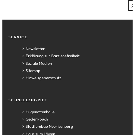
Fußzeile
SERVICE
Newsletter
Erklärung zur Barrierefreiheit
Soziale Medien
Sitemap
Hinweisgeberschutz
SCHNELLZUGRIFF
(Öffnet
Hugenottenhalle
in
(Öffnet
Gedenkbuch
einem
in
(Öffnet
Stadtumbau Neu-Isenburg
neuen
einem
in
(Öffnet
Haus zum Löwen