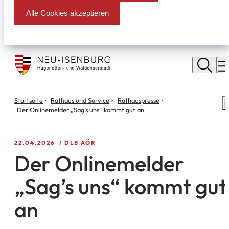
Alle Cookies akzeptieren
Stadt
Neu
M
Isenburg
Sie
Startseite
Rathaus und Service
Rathauspresse
S
befinden
Der Onlinemelder „Sag’s uns“ kommt gut an
m
sich
hier:
22.04.2026
DLB AÖR
Der Onlinemelder
„Sag’s uns“ kommt gut
an