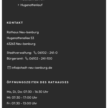
Tab)
neuen
einem
in
(Öffnet
Hugenottenlauf
Tab)
neuen
einem
in
Tab)
neuen
einem
Tab)
neuen
KONTAKT
Tab)
Rathaus Neu-Isenburg
Hugenottenallee 53
63263 Neu-Isenburg
Stadtverwaltung:
06102 - 241-0
Bürgeramt:
06102 - 241-100
info
stadt-neu-isenburg
de
ÖFFNUNGSZEITEN DES RATHAUSES
Mo, Di, Do: 07:30 - 16:30 Uhr
Mi: 07:30 - 17:00 Uhr
Fr: 07:30 - 13:00 Uhr