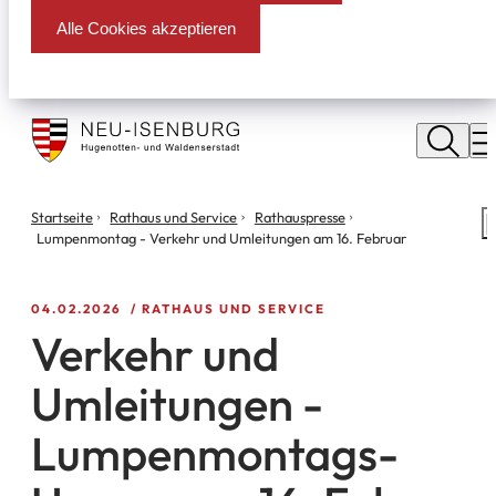
Alle Cookies akzeptieren
Stadt
Neu
M
Isenburg
Sie
Startseite
Rathaus und Service
Rathauspresse
S
befinden
Lumpenmontag - Verkehr und Umleitungen am 16. Februar
m
sich
hier:
04.02.2026
RATHAUS UND SERVICE
Verkehr und
Umleitungen -
Lumpenmontags-