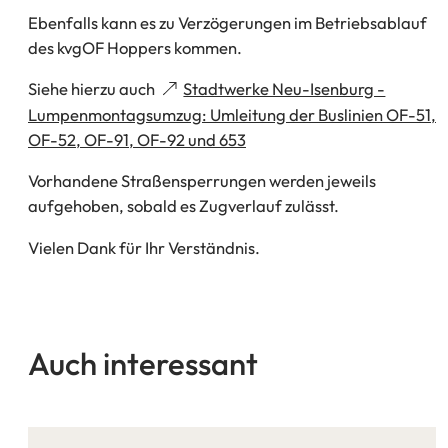
Ebenfalls kann es zu Verzögerungen im Betriebsablauf
des kvgOF Hoppers kommen.
Siehe hierzu auch
Stadtwerke Neu-Isenburg -
Lumpenmontagsumzug: Umleitung der Buslinien OF-51,
(Öffnet
OF-52, OF-91, OF-92 und 653
in
Vorhandene Straßensperrungen werden jeweils
einem
aufgehoben, sobald es Zugverlauf zulässt.
neuen
Tab)
Vielen Dank für Ihr Verständnis.
Auch interessant