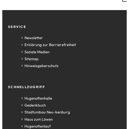
Fußzeile
SERVICE
Newsletter
Erklärung zur Barrierefreiheit
Soziale Medien
Sitemap
Hinweisgeberschutz
SCHNELLZUGRIFF
(Öffnet
Hugenottenhalle
in
(Öffnet
Gedenkbuch
einem
in
(Öffnet
Stadtumbau Neu-Isenburg
neuen
einem
in
(Öffnet
Haus zum Löwen
Tab)
neuen
einem
in
(Öffnet
Hugenottenlauf