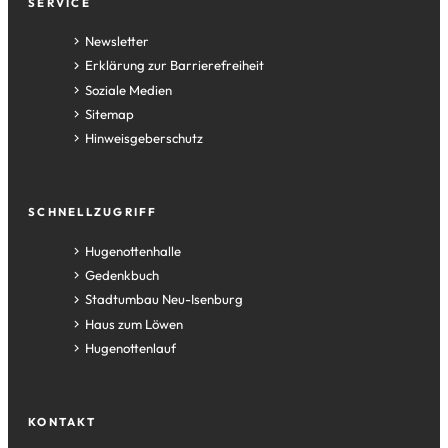
Fußzeile
SERVICE
Newsletter
Erklärung zur Barrierefreiheit
Soziale Medien
Sitemap
Hinweisgeberschutz
SCHNELLZUGRIFF
(Öffnet
Hugenottenhalle
in
(Öffnet
Gedenkbuch
einem
in
(Öffnet
Stadtumbau Neu-Isenburg
neuen
einem
in
(Öffnet
Haus zum Löwen
Tab)
neuen
einem
in
(Öffnet
Hugenottenlauf
Tab)
neuen
einem
in
Tab)
neuen
einem
Tab)
neuen
KONTAKT
Tab)