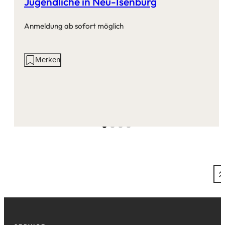
Jugendliche in Neu-Isenburg
Anmeldung ab sofort möglich
Aktionen
Merken
auf
dieser
Seite: