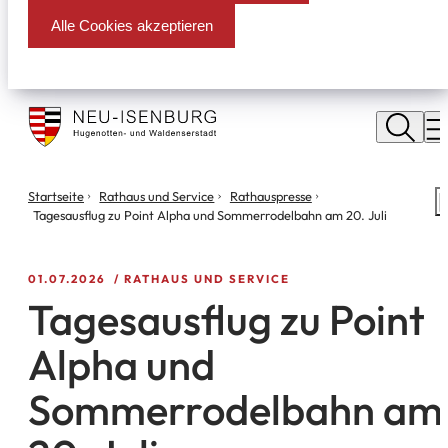
Alle Cookies akzeptieren
Stadt
Neu
M
Isenburg
Sie
Startseite
Rathaus und Service
Rathauspresse
S
befinden
Tagesausflug zu Point Alpha und Sommerrodelbahn am 20. Juli
m
sich
hier:
01.07.2026
RATHAUS UND SERVICE
Tagesausflug zu Point
Alpha und
Sommerrodelbahn am