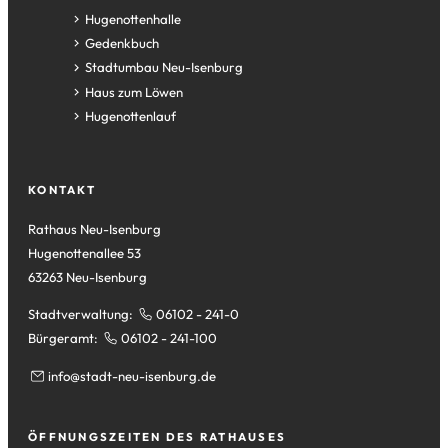
(Öffnet
Hugenottenhalle
in
(Öffnet
Gedenkbuch
einem
in
(Öffnet
Stadtumbau Neu-Isenburg
neuen
einem
in
(Öffnet
Haus zum Löwen
Tab)
neuen
einem
in
(Öffnet
Hugenottenlauf
Tab)
neuen
einem
in
Tab)
neuen
einem
Tab)
neuen
KONTAKT
Tab)
Rathaus Neu-Isenburg
Hugenottenallee 53
63263 Neu-Isenburg
Stadtverwaltung:
06102 - 241-0
Bürgeramt:
06102 - 241-100
info
stadt-neu-isenburg
de
ÖFFNUNGSZEITEN DES RATHAUSES