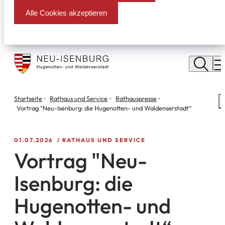
Alle Cookies akzeptieren
Stadt
Neu
M
Isenburg
Sie
Startseite
Rathaus und Service
Rathauspresse
S
befinden
Vortrag "Neu-Isenburg: die Hugenotten- und Waldenserstadt“
m
sich
hier:
01.07.2026
RATHAUS UND SERVICE
Vortrag "Neu-
Isenburg: die
Hugenotten- und