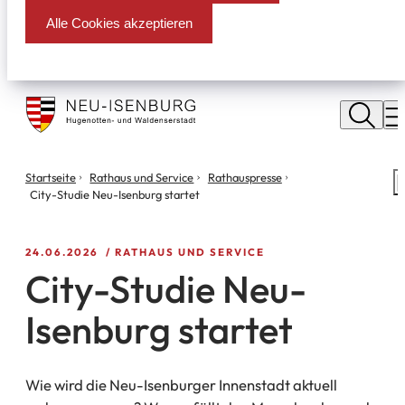
Alle Cookies akzeptieren
Stadt
Neu
M
Isenburg
Sie
Startseite
Rathaus und Service
Rathauspresse
S
befinden
City-Studie Neu-Isenburg startet
m
sich
hier:
24.06.2026
RATHAUS UND SERVICE
City-Studie Neu-
Isenburg startet
Wie wird die Neu-Isenburger Innenstadt aktuell