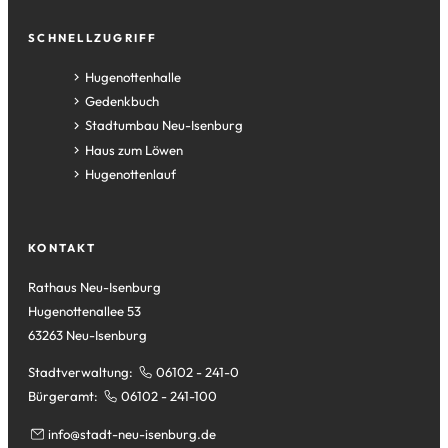
SCHNELLZUGRIFF
(Öffnet
Hugenottenhalle
in
(Öffnet
Gedenkbuch
einem
in
(Öffnet
Stadtumbau Neu-Isenburg
neuen
einem
in
(Öffnet
Haus zum Löwen
Tab)
neuen
einem
in
(Öffnet
Hugenottenlauf
Tab)
neuen
einem
in
Tab)
neuen
einem
Tab)
neuen
KONTAKT
Tab)
Rathaus Neu-Isenburg
Hugenottenallee 53
63263 Neu-Isenburg
Stadtverwaltung:
06102 - 241-0
Bürgeramt:
06102 - 241-100
info
stadt-neu-isenburg
de