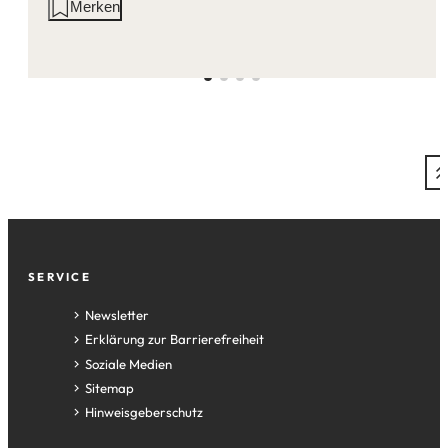
Aktionen
Merken
auf
dieser
Seite:
Fußzeile
SERVICE
Newsletter
Erklärung zur Barrierefreiheit
Soziale Medien
Sitemap
Hinweisgeberschutz