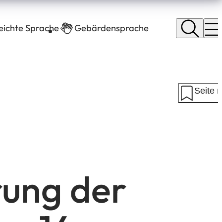
leichte Sprache
Gebärdensprache
Seite 
rung der