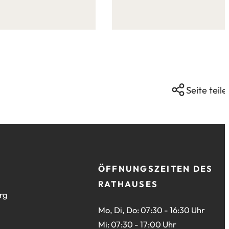
Seite:
Seite teile
ÖFFNUNGSZEITEN DES
RATHAUSES
rg
Mo, Di, Do: 07:30 - 16:30 Uhr
Mi: 07:30 - 17:00 Uhr