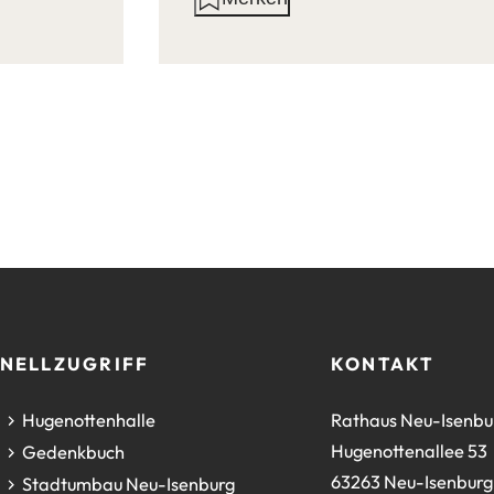
auf
dieser
Seite:
NELLZUGRIFF
KONTAKT
(Öffnet
Hugenottenhalle
Rathaus Neu-Isenbu
in
Hugenottenallee 53
(Öffnet
Gedenkbuch
einem
63263 Neu-Isenburg
in
(Öffnet
Stadtumbau Neu-Isenburg