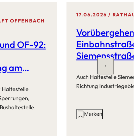
17.06.2026
RATHAU
AFT OFFENBACH
Vorübergehen
Einbahnstraße
 und OF-92:
Siemensstraße 
ung am
Auch Haltestelle Sieme
Richtung Industriegebiet
Haltestelle
Sperrungen,
Bushaltestelle.
Aktionen
Merken
auf
dieser