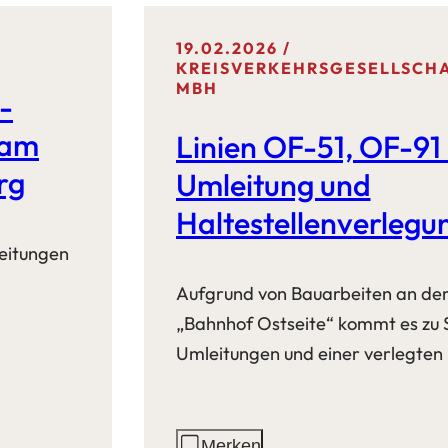
19.02.2026
KREISVERKEHRSGESELLSCH
MBH
-
 am
Linien OF-51, OF-91
rg
Umleitung und
Haltestellenverleg
eitungen
Bahnhof
Aufgrund von Bauarbeiten an der 
„Bahnhof Ostseite“ kommt es zu 
Umleitungen und einer verlegten 
Aktionen
Merken