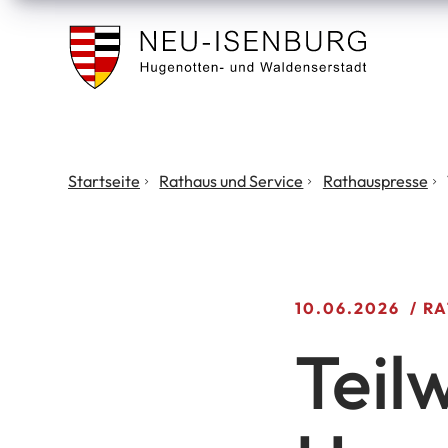
Stadt
Neu
Isenburg
Sie
Startseite
Rathaus und Service
Rathauspresse
befinden
sich
hier:
10.06.2026
RA
Teil