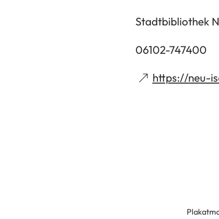
Stadtbibliothek 
06102-747400
(Öffnet
https://neu-i
in
einem
neuen
Tab)
Plakatmot