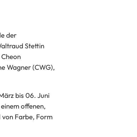
le der
altraud Stettin
n Cheon
tine Wagner (CWG),
März bis 06. Juni
n einem offenen,
l von Farbe, Form