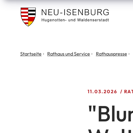
Stadt
Neu
Isenburg
Sie
Startseite
Rathaus und Service
Rathauspresse
befinden
sich
hier:
11.03.2026
RA
"Blu