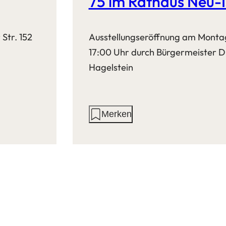
75 im Rathaus Neu-
Str. 152
Ausstellungseröffnung am Monta
17:00 Uhr durch Bürgermeister D
Hagelstein
Aktionen
Merken
auf
dieser
Seite: