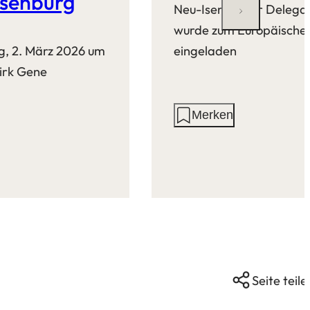
Isenburg
Neu-Isenburger Delegati
wurde zum Europäische
g, 2. März 2026 um
eingeladen
irk Gene
Aktionen
Merken
auf
dieser
Seite:
Seite teile