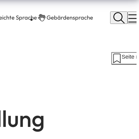
leichte Sprache
Gebärdensprache
Seite 
llung