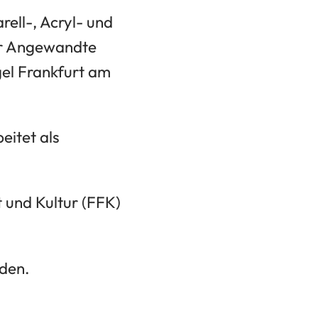
ell-, Acryl- und
für Angewandte
el Frankfurt am
eitet als
t und Kultur (FFK)
rden.