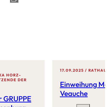
17.09.2025
RATHAU
KA HORZ-
TZENDE DER
Einweihung Me
Veauche
er GRUPPE