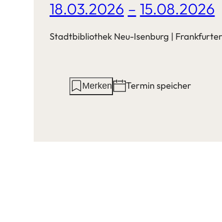
18.03.2026
–
15.08.2026
Stadtbibliothek Neu-Isenburg | Frankfurter 
Aktionen
Termin speichern
Merken
auf
dieser
Seite: