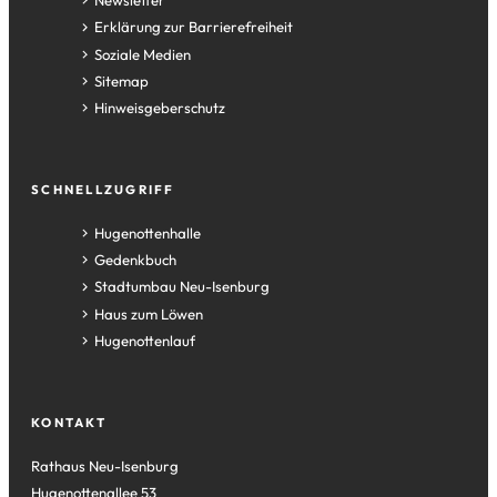
Newsletter
Erklärung zur Barrierefreiheit
Soziale Medien
Sitemap
Hinweisgeberschutz
SCHNELLZUGRIFF
(Öffnet
Hugenottenhalle
in
(Öffnet
Gedenkbuch
einem
in
(Öffnet
Stadtumbau Neu-Isenburg
neuen
einem
in
(Öffnet
Haus zum Löwen
Tab)
neuen
einem
in
(Öffnet
Hugenottenlauf
Tab)
neuen
einem
in
Tab)
neuen
einem
Tab)
neuen
KONTAKT
Tab)
Rathaus Neu-Isenburg
Hugenottenallee 53