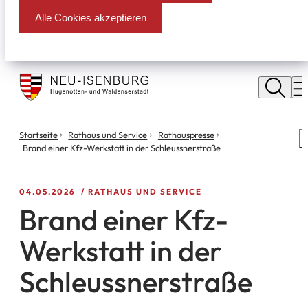
Alle Cookies akzeptieren
Stadt
Neu
M
Isenburg
Sie
Startseite
Rathaus und Service
Rathauspresse
S
befinden
Brand einer Kfz-Werkstatt in der Schleussnerstraße
m
sich
hier:
04.05.2026
RATHAUS UND SERVICE
Brand einer Kfz-
Werkstatt in der
Schleussnerstraße