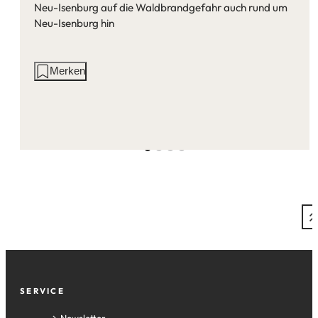
Neu-Isenburg auf die Waldbrandgefahr auch rund um
Neu-Isenburg hin
Aktionen
Merken
auf
dieser
Seite:
Fußzeile
SERVICE