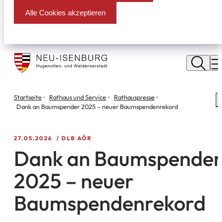
Alle Cookies akzeptieren
Stadt
Neu
M
Isenburg
Sie
Startseite
Rathaus und Service
Rathauspresse
S
befinden
Dank an Baumspender 2025 – neuer Baumspendenrekord
m
sich
hier:
27.05.2026
DLB AÖR
Dank an Baumspende
2025 – neuer
Baumspendenrekord