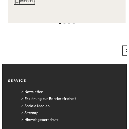
Aktionen
Merken
auf
dieser
Seite:
Fußzeile
SERVICE
Newsletter
Erklärung zur Barrierefreiheit
Soziale Medien
Sitemap
Hinweisgeberschutz