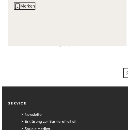
Aktionen
Merken
auf
dieser
Seite:
Fußzeile
SERVICE
Newsletter
Erklärung zur Barrierefreiheit
Soziale Medien