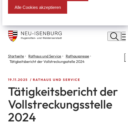
Alle Cookies akzeptieren
Stadt
Neu
M
Isenburg
Sie
Startseite
Rathaus und Service
Rathauspresse
S
befinden
Tätigkeitsbericht der Vollstreckungsstelle 2024
m
sich
hier:
19.11.2025
RATHAUS UND SERVICE
Tätigkeitsbericht der
Vollstreckungsstelle
2024