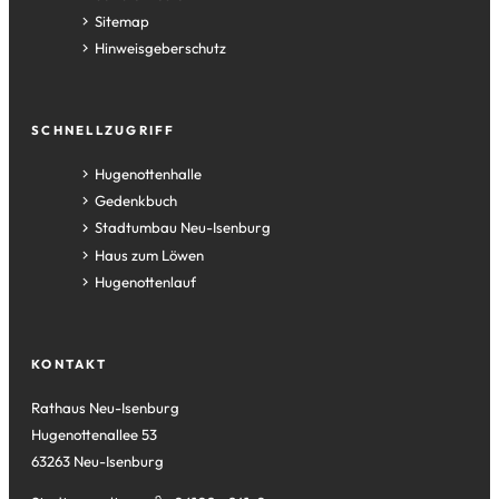
Sitemap
Hinweisgeberschutz
SCHNELLZUGRIFF
(Öffnet
Hugenottenhalle
in
(Öffnet
Gedenkbuch
einem
in
(Öffnet
Stadtumbau Neu-Isenburg
neuen
einem
in
(Öffnet
Haus zum Löwen
Tab)
neuen
einem
in
(Öffnet
Hugenottenlauf
Tab)
neuen
einem
in
Tab)
neuen
einem
Tab)
neuen
KONTAKT
Tab)
Rathaus Neu-Isenburg
Hugenottenallee 53
63263 Neu-Isenburg