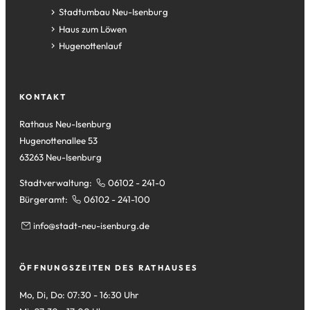
einem
in
(Öffnet
Stadtumbau Neu-Isenburg
neuen
einem
in
(Öffnet
Haus zum Löwen
Tab)
neuen
einem
in
(Öffnet
Hugenottenlauf
Tab)
neuen
einem
in
Tab)
neuen
einem
Tab)
neuen
KONTAKT
Tab)
Rathaus Neu-Isenburg
Hugenottenallee 53
63263 Neu-Isenburg
Stadtverwaltung:
06102 - 241-0
Bürgeramt:
06102 - 241-100
info
stadt-neu-isenburg
de
ÖFFNUNGSZEITEN DES RATHAUSES
Mo, Di, Do: 07:30 - 16:30 Uhr