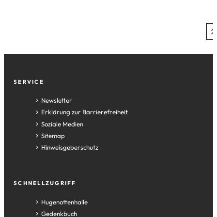
Tab)
neuen
einem
Tab)
neuen
Tab)
Fußzeile
SERVICE
Newsletter
Erklärung zur Barrierefreiheit
Soziale Medien
Sitemap
Hinweisgeberschutz
SCHNELLZUGRIFF
(Öffnet
Hugenottenhalle
in
(Öffnet
Gedenkbuch