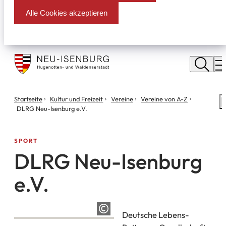
Alle Cookies akzeptieren
Stadt
Neu
M
Isenburg
Sie
Startseite
Kultur und Freizeit
Vereine
Vereine von A-Z
S
befinden
DLRG Neu-Isenburg e.V.
m
sich
hier:
SPORT
DLRG Neu-Isenburg
e.V.
Deutsche Lebens-