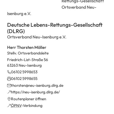
Rettungs-Gesellschaft
Ortsverband Neu-
Isenburg e.V.
Deutsche Lebens-Rettungs-Gesellschaft
(DLRG)
Ortsverband Neu-Isenburg e.V.
Herr Thorsten Möller
Stellv. Ortsverbandsleite
Friedrich-List-Straße 56
63263 Neu-Isenburg
06102 5998653
06102 5998655
thorsten
neu-isenburg.dlrg
de
(Öffnet
https://neu-isenburg.dlrg.de/
in
(Öffnet
Routenplaner öffnen
einem
in
(Öffnet
ÖPNV
-Verbindung
neuen
einem
in