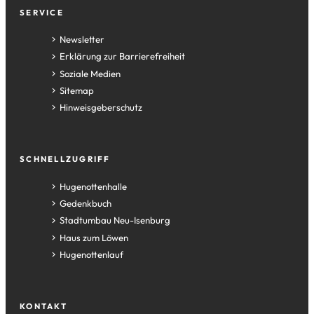
Fußzeile
SERVICE
Newsletter
Erklärung zur Barrierefreiheit
Soziale Medien
Sitemap
Hinweisgeberschutz
SCHNELLZUGRIFF
(Öffnet
Hugenottenhalle
in
(Öffnet
Gedenkbuch
einem
in
(Öffnet
Stadtumbau Neu-Isenburg
neuen
einem
in
(Öffnet
Haus zum Löwen
Tab)
neuen
einem
in
(Öffnet
Hugenottenlauf
Tab)
neuen
einem
in
Tab)
neuen
einem
Tab)
neuen
KONTAKT