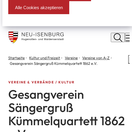
Alle Cookies akzeptieren
Stadt
Neu
M
Isenburg
Sie
Startseite
Kultur und Freizeit
Vereine
Vereine von A-Z
S
befinden
Gesangverein Sängergruß Kümmelquartett 1862 e.V.
m
sich
hier:
VEREINE & VERBÄNDE
KULTUR
Gesangverein
Sängergruß
Kümmelquartett 1862