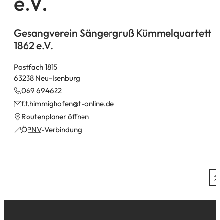
e.V.
Gesangverein Sängergruß Kümmelquartett
1862 e.V.
Postfach 1815
63238 Neu-Isenburg
069 694622
f.t.himmighofen
t-online
de
(Öffnet
Routenplaner öffnen
in
(Öffnet
ÖPNV
-Verbindung
einem
in
neuen
einem
Tab)
neuen
Tab)