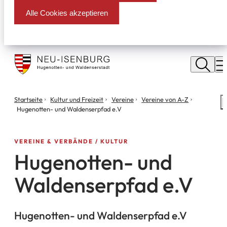
Alle Cookies akzeptieren
Stadt
Neu
M
Isenburg
Sie
Startseite
Kultur und Freizeit
Vereine
Vereine von A-Z
S
befinden
Hugenotten- und Waldenserpfad e.V
m
sich
hier:
VEREINE & VERBÄNDE
KULTUR
Hugenotten- und
Waldenserpfad e.V
Hugenotten- und Waldenserpfad e.V