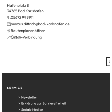
Hafenplatz 8
34385 Bad Karlshafen
05672 999911
marcus.dittrich
bad-karlshafen
de
(Öffnet
Routenplaner öffnen
in
(Öffnet
ÖPNV
-Verbindung
einem
in
neuen
einem
Tab)
neuen
Tab)
Fußzeile
SERVICE
Newsletter
Erklärung zur Barrierefreiheit
Soziale Medien