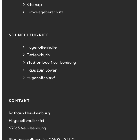
Sitemap
Hinweisgeberschutz
SCHNELLZUGRIFF
(Öffnet
Hugenottenhalle
in
(Öffnet
Gedenkbuch
einem
in
(Öffnet
Stadtumbau Neu-Isenburg
neuen
einem
in
(Öffnet
Haus zum Löwen
Tab)
neuen
einem
in
(Öffnet
Hugenottenlauf
Tab)
neuen
einem
in
Tab)
neuen
einem
Tab)
neuen
KONTAKT
Tab)
Rathaus Neu-Isenburg
Hugenottenallee 53
63263 Neu-Isenburg
Stadtverwaltung:
06102 - 241-0