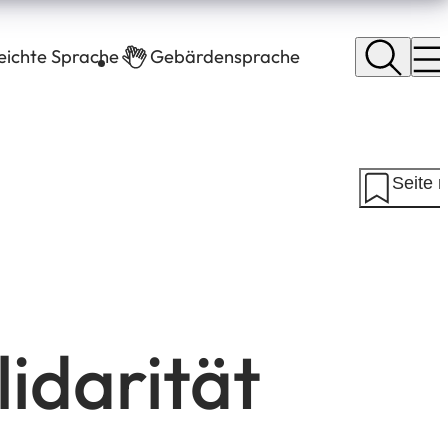
leichte Sprache
Gebärdensprache
Seite 
lidarität