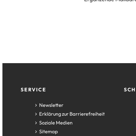
Tab)
neuen
Tab)
Fußzeile
SERVICE
SCH
Newsletter
Erklärung zur Barrierefreiheit
Soziale Medien
Sitemap