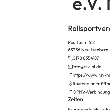
e.V.
Rollsportver
Postfach 1612
63236 Neu-Isenburg
0178 8354187
info
rsv-ni
de
(Öffnet
https://www.rsv-ni
in
(Öffnet
Routenplaner öffn
einem
in
(Öffnet
ÖPNV
-Verbindung
neuen
einem
Zeiten
in
Tab)
neuen
einem
Ergänzende Mailadr