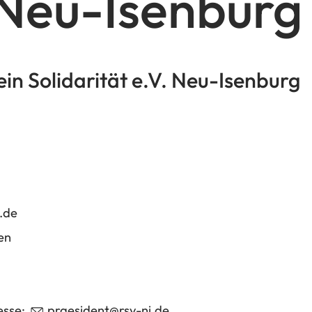
 Neu-Isenburg
ein Solidarität e.V. Neu-Isenburg
.de
en
esse:
praesident
rsv-ni
de