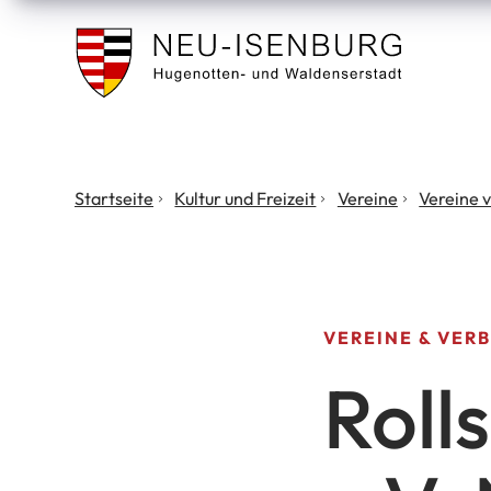
Stadt
Neu
Isenburg
Sie
Startseite
Kultur und Freizeit
Vereine
Vereine 
befinden
sich
hier:
VEREINE & VER
Roll