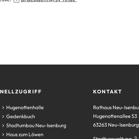
NELLZUGRIFF
KONTAKT
(Öffnet
Hugenottenhalle
Rathaus Neu-Isenbu
in
Hugenottenallee 53
(Öffnet
Gedenkbuch
einem
63263 Neu-Isenburg
in
(Öffnet
Stadtumbau Neu-Isenburg
neuen
einem
in
(Öffnet
Haus zum Löwen
Stadtverwaltung: