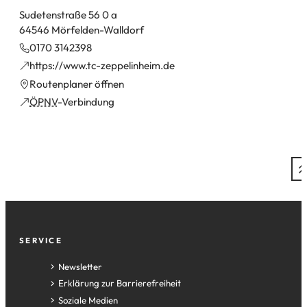
Sudetenstraße 56 0 a
64546 Mörfelden-Walldorf
0170 3142398
(Öffnet
https://www.tc-zeppelinheim.de
in
(Öffnet
Routenplaner öffnen
einem
in
(Öffnet
ÖPNV
-Verbindung
neuen
einem
in
Tab)
neuen
einem
Tab)
neuen
Tab)
Fußzeile
SERVICE
Newsletter
Erklärung zur Barrierefreiheit
Soziale Medien