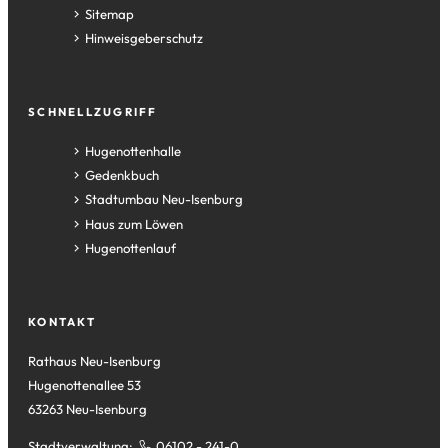
Sitemap
Hinweisgeberschutz
SCHNELLZUGRIFF
(Öffnet
Hugenottenhalle
in
(Öffnet
Gedenkbuch
einem
in
(Öffnet
Stadtumbau Neu-Isenburg
neuen
einem
in
(Öffnet
Haus zum Löwen
Tab)
neuen
einem
in
(Öffnet
Hugenottenlauf
Tab)
neuen
einem
in
Tab)
neuen
einem
Tab)
neuen
KONTAKT
Tab)
Rathaus Neu-Isenburg
Hugenottenallee 53
63263 Neu-Isenburg
Stadtverwaltung:
06102 - 241-0