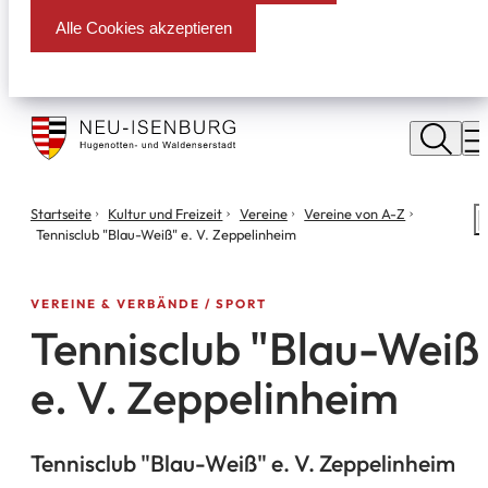
Alle Cookies akzeptieren
Stadt
Neu
M
Isenburg
Sie
Startseite
Kultur und Freizeit
Vereine
Vereine von A-Z
S
befinden
Tennisclub "Blau-Weiß" e. V. Zeppelinheim
m
sich
hier:
VEREINE & VERBÄNDE
SPORT
Tennisclub "Blau-Weiß
e. V. Zeppelinheim
Tennisclub "Blau-Weiß" e. V. Zeppelinheim