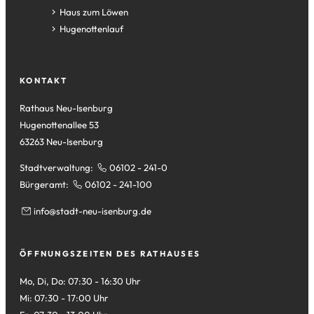
neuen
einem
in
(Öffnet
Haus zum Löwen
Tab)
neuen
einem
in
(Öffnet
Hugenottenlauf
Tab)
neuen
einem
in
Tab)
neuen
einem
Tab)
neuen
KONTAKT
Tab)
Rathaus Neu-Isenburg
Hugenottenallee 53
63263 Neu-Isenburg
Stadtverwaltung:
06102 - 241-0
Bürgeramt:
06102 - 241-100
info
stadt-neu-isenburg
de
ÖFFNUNGSZEITEN DES RATHAUSES
Mo, Di, Do: 07:30 - 16:30 Uhr
Mi: 07:30 - 17:00 Uhr