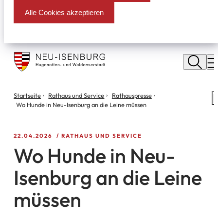
Alle Cookies akzeptieren
Stadt
Neu
M
Isenburg
Sie
Startseite
Rathaus und Service
Rathauspresse
S
befinden
Wo Hunde in Neu-Isenburg an die Leine müssen
m
sich
hier:
22.04.2026
RATHAUS UND SERVICE
Wo Hunde in Neu-
Isenburg an die Leine
müssen