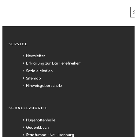
Fußzeile
SERVICE
Newsletter
Erklärung zur Barrierefreiheit
Soziale Medien
Sitemap
Hinweisgeberschutz
SCHNELLZUGRIFF
(Öffnet
Hugenottenhalle
in
(Öffnet
Gedenkbuch
einem
in
(Öffnet
Stadtumbau Neu-Isenburg