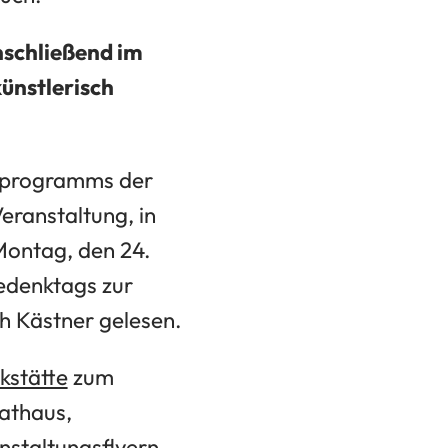
schließend im
ünstlerisch
resprogramms der
ranstaltung, in
Montag, den 24.
Gedenktags zur
h Kästner gelesen.
kstätte
zum
Rathaus,
nstaltungsflyern,