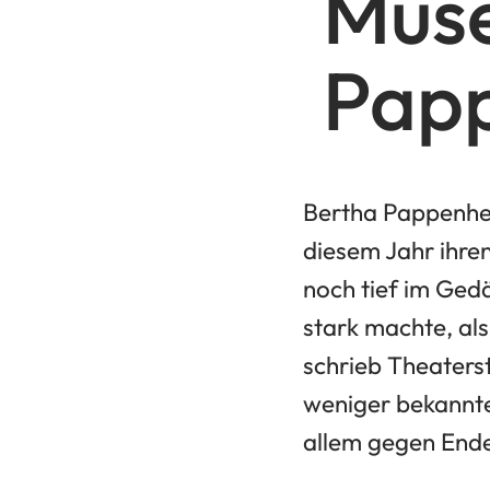
Muse
Papp
Bertha Pappenhei
diesem Jahr ihren
noch tief im Gedä
stark machte, als 
schrieb Theaterst
weniger bekannte
allem gegen Ende