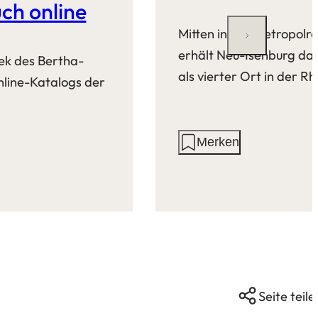
ch online
Mitten in der Metropolr
erhält Neu-Isenburg das
hek des Bertha-
als vierter Ort in der R
line-Katalogs der
Aktionen
Merken
auf
dieser
Seite:
Seite teile