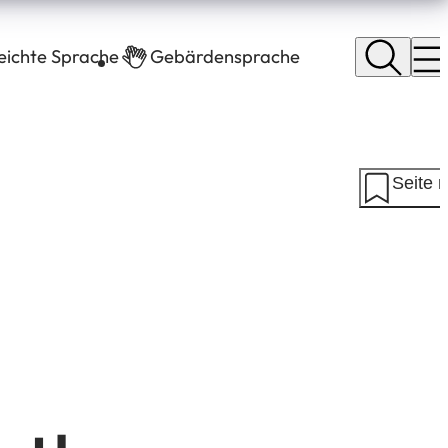
leichte Sprache
Gebärdensprache
Seite 