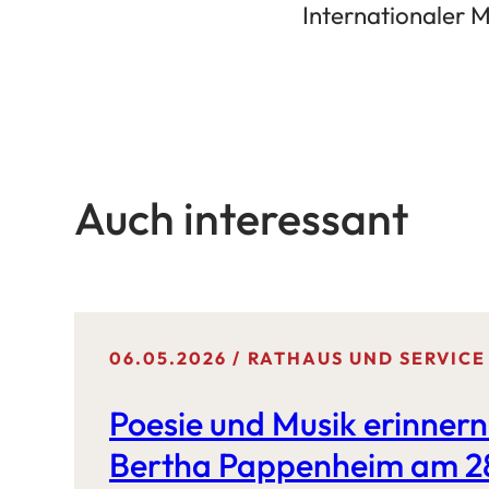
(Öffnet
Internationaler
einem
in
neuen
einem
Tab)
neuen
Tab)
Auch interessant
06.05.2026
RATHAUS UND SERVICE
Poesie und Musik erinnern
Bertha Pappenheim am 2