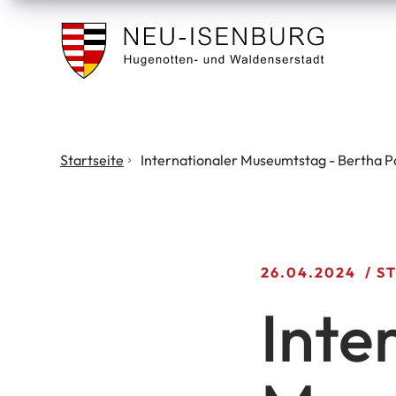
Stadt
Neu
Isenburg
Sie
Startseite
Internationaler Museumtstag - Bertha 
befinden
sich
hier:
26.04.2024
S
Inte