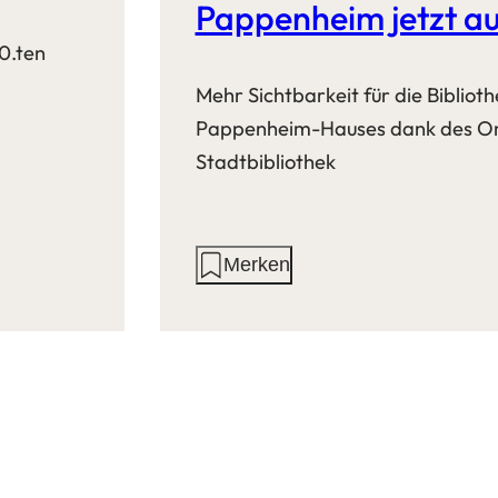
Pappenheim jetzt au
0.ten
Mehr Sichtbarkeit für die Bibliot
Pappenheim-Hauses dank des On
Stadtbibliothek
Aktionen
Merken
auf
dieser
Seite: