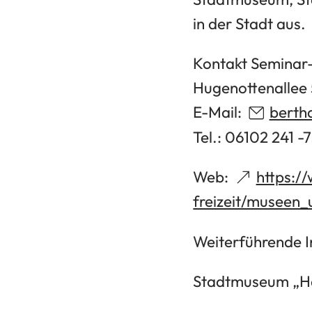
neuen
in der Stadt aus.
Tab)
Kontakt Seminar
Hugenottenallee 
E-Mail:
berth
Tel.: 06102 241 -
Web:
https:/
(Öffnet
freizeit/museen
in
Weiterführende I
einem
neuen
(Öffnet
Stadtmuseum „H
Tab)
in