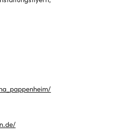
tha_pappenheim/
n.de/