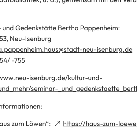
- und Gedenkstätte Bertha Pappenheim:
53, Neu-Isenburg
a.pappenheim.haus
stadt-neu-isenburg
de
754/ -755
/www.neu-isenburg.de/kultur-und-
_und_mehr/seminar-_und_gedenkstaette_ber
nformationen:
aus zum Löwen“:
https://haus-zum-loewe