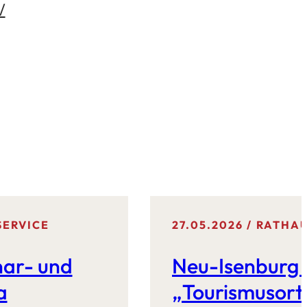
/
SERVICE
27.05.2026
RATHAU
nar- und
Neu-Isenburg 
a
„Tourismusort