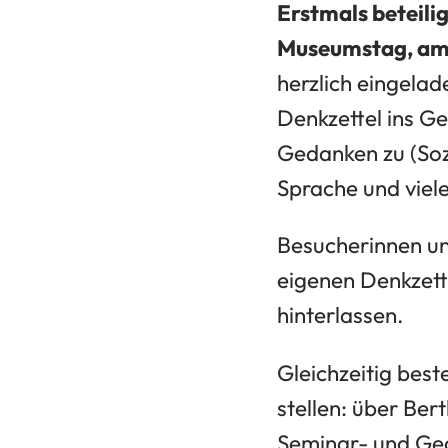
Erstmals beteil
Museumstag, am 1
herzlich eingelad
Denkzettel ins G
Gedanken zu (Sozi
Sprache und viel
Besucherinnen un
eigenen Denkzett
hinterlassen.
Gleichzeitig best
stellen: über Ber
Seminar- und Ge