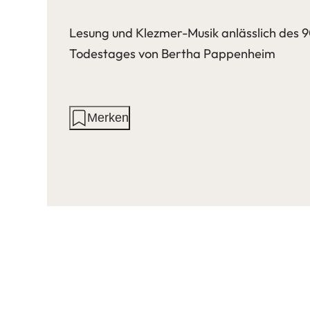
Lesung und Klezmer-Musik anlässlich des 9
Todestages von Bertha Pappenheim
Aktionen
Merken
auf
dieser
Seite: