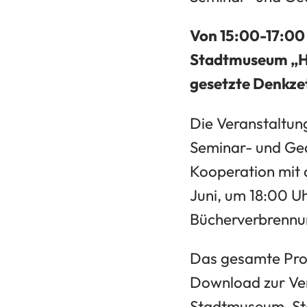
Von 15:00-17:00
Stadtmuseum „Ha
gesetzte Denkzett
Die Veranstaltung
Seminar- und Ged
Kooperation mit 
Juni, um 18:00 Uh
Bücherverbrennun
(Öffnet
Das gesamte Pro
in
Download zur Ver
einem
Stadtmuseum, Sta