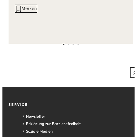
Aktionen
Merken
auf
dieser
Seite:
Fußzeile
SERVICE
Newsletter
Erklärung zur Barrierefreiheit
Soziale Medien