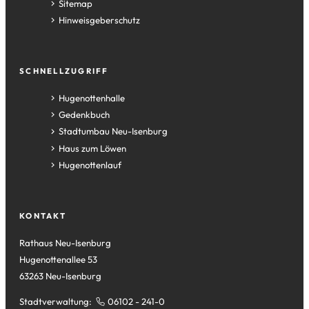
Sitemap
Hinweisgeberschutz
SCHNELLZUGRIFF
(Öffnet
Hugenottenhalle
in
(Öffnet
Gedenkbuch
einem
in
(Öffnet
Stadtumbau Neu-Isenburg
neuen
einem
in
(Öffnet
Haus zum Löwen
Tab)
neuen
einem
in
(Öffnet
Hugenottenlauf
Tab)
neuen
einem
in
Tab)
neuen
einem
Tab)
neuen
KONTAKT
Tab)
Rathaus Neu-Isenburg
Hugenottenallee 53
63263 Neu-Isenburg
Stadtverwaltung:
06102 - 241-0