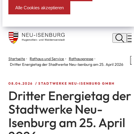
Alle Cookies akzeptieren
Stadt
Neu
M
Isenburg
Sie
Startseite
Rathaus und Service
Rathauspresse
S
befinden
Dritter Energietag der Stadtwerke Neu-Isenburg am 25. April 2026
m
sich
hier:
08.04.2026
STADTWERKE NEU-ISENBURG GMBH
Dritter Energietag der
Stadtwerke Neu-
Isenburg am 25. April