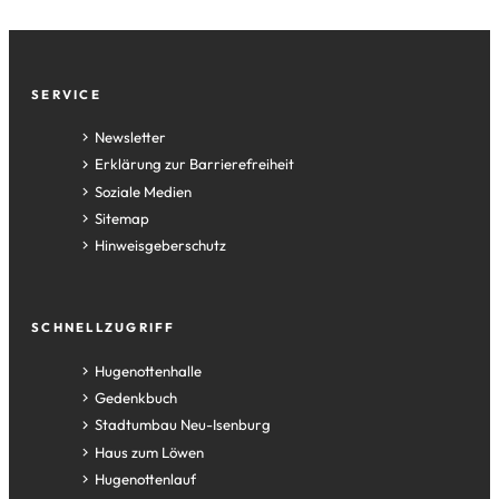
Fußzeile
SERVICE
Newsletter
Erklärung zur Barrierefreiheit
Soziale Medien
Sitemap
Hinweisgeberschutz
SCHNELLZUGRIFF
(Öffnet
Hugenottenhalle
in
(Öffnet
Gedenkbuch
einem
in
(Öffnet
Stadtumbau Neu-Isenburg
neuen
einem
in
(Öffnet
Haus zum Löwen
Tab)
neuen
einem
in
(Öffnet
Hugenottenlauf