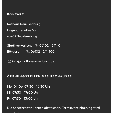
Tab)
neuen
einem
in
Tab)
neuen
einem
Tab)
neuen
KONTAKT
Tab)
Rathaus Neu-Isenburg
Hugenottenallee 53
63263 Neu-Isenburg
Stadtverwaltung:
06102 - 241-0
Bürgeramt:
06102 - 241-100
info
stadt-neu-isenburg
de
ÖFFNUNGSZEITEN DES RATHAUSES
Mo, Di, Do: 07:30 - 16:30 Uhr
Mi: 07:30 - 17:00 Uhr
Fr: 07:30 - 13:00 Uhr
Die Sprechzeiten können abweichen. Terminvereinbarung wird