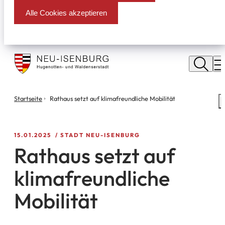
Alle Cookies akzeptieren
Stadt
Neu
M
Isenburg
Sie
Startseite
Rathaus setzt auf klimafreundliche Mobilität
S
befinden
m
sich
hier:
15.01.2025
STADT NEU-ISENBURG
Rathaus setzt auf
klimafreundliche
Mobilität