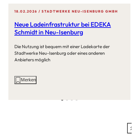
18.02.2026
STADTWERKE NEU-ISENBURG GMBH
Neue Ladeinfrastruktur bei EDEKA
Schmidt in Neu-Isenburg
Die Nutzung ist bequem mit einer Ladekarte der
Stadtwerke Neu-Isenburg oder eines anderen
Anbieters möglich
Aktionen
Merken
auf
dieser
Seite: