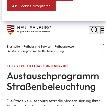
Alle Cookies akzeptieren
Stadt
Neu
M
Isenburg
Sie
Startseite
Rathaus und Service
Rathauspresse
S
befinden
Austauschprogramm Straßenbeleuchtung
m
sich
hier:
01.07.2026
RATHAUS UND SERVICE
Austauschprogramm
Straßenbeleuchtung
Die Stadt Neu-Isenburg setzt die Modernisierung ihrer