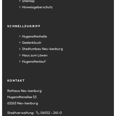
Sitemap
Hinweisgeberschutz
SCHNELLZUGRIFF
(Öffnet
Hugenottenhalle
in
(Öffnet
Gedenkbuch
einem
in
(Öffnet
Stadtumbau Neu-Isenburg
neuen
einem
in
(Öffnet
Haus zum Löwen
Tab)
neuen
einem
in
(Öffnet
Hugenottenlauf
Tab)
neuen
einem
in
Tab)
neuen
einem
Tab)
neuen
KONTAKT
Tab)
Rathaus Neu-Isenburg
Hugenottenallee 53
63263 Neu-Isenburg
Stadtverwaltung:
06102 - 241-0