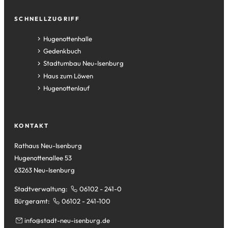
SCHNELLZUGRIFF
(Öffnet
Hugenottenhalle
in
(Öffnet
Gedenkbuch
einem
in
(Öffnet
Stadtumbau Neu-Isenburg
neuen
einem
in
(Öffnet
Haus zum Löwen
Tab)
neuen
einem
in
(Öffnet
Hugenottenlauf
Tab)
neuen
einem
in
Tab)
neuen
einem
Tab)
neuen
KONTAKT
Tab)
Rathaus Neu-Isenburg
Hugenottenallee 53
63263 Neu-Isenburg
Stadtverwaltung:
06102 - 241-0
Bürgeramt:
06102 - 241-100
info
stadt-neu-isenburg
de