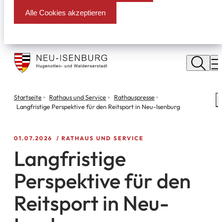
Alle Cookies akzeptieren
Stadt
Neu
M
Isenburg
Sie
Startseite
Rathaus und Service
Rathauspresse
S
befinden
Langfristige Perspektive für den Reitsport in Neu-Isenburg
m
sich
hier:
01.07.2026
RATHAUS UND SERVICE
Langfristige
Perspektive für den
Reitsport in Neu-