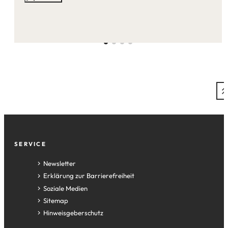
auf
dieser
Seite:
Fußzeile
SERVICE
Newsletter
Erklärung zur Barrierefreiheit
Soziale Medien
Sitemap
Hinweisgeberschutz