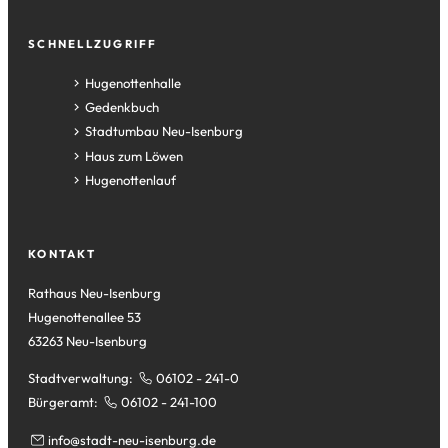
SCHNELLZUGRIFF
(Öffnet
Hugenottenhalle
in
(Öffnet
Gedenkbuch
einem
in
(Öffnet
Stadtumbau Neu-Isenburg
neuen
einem
in
(Öffnet
Haus zum Löwen
Tab)
neuen
einem
in
(Öffnet
Hugenottenlauf
Tab)
neuen
einem
in
Tab)
neuen
einem
Tab)
neuen
KONTAKT
Tab)
Rathaus Neu-Isenburg
Hugenottenallee 53
63263 Neu-Isenburg
Stadtverwaltung:
06102 - 241-0
Bürgeramt:
06102 - 241-100
info
stadt-neu-isenburg
de