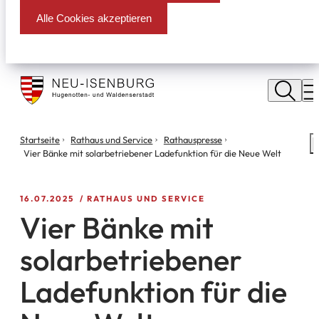
Alle Cookies akzeptieren
Stadt
Neu
M
Isenburg
Sie
Startseite
Rathaus und Service
Rathauspresse
S
befinden
Vier Bänke mit solarbetriebener Ladefunktion für die Neue Welt
m
sich
hier:
16.07.2025
RATHAUS UND SERVICE
Vier Bänke mit
solarbetriebener
Ladefunktion für die