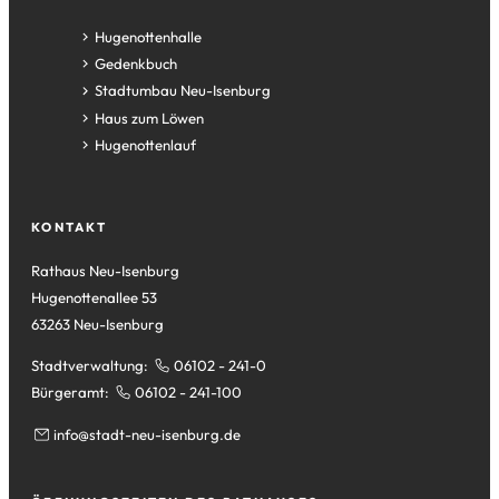
(Öffnet
Hugenottenhalle
in
(Öffnet
Gedenkbuch
einem
in
(Öffnet
Stadtumbau Neu-Isenburg
neuen
einem
in
(Öffnet
Haus zum Löwen
Tab)
neuen
einem
in
(Öffnet
Hugenottenlauf
Tab)
neuen
einem
in
Tab)
neuen
einem
Tab)
neuen
KONTAKT
Tab)
Rathaus Neu-Isenburg
Hugenottenallee 53
63263 Neu-Isenburg
Stadtverwaltung:
06102 - 241-0
Bürgeramt:
06102 - 241-100
info
stadt-neu-isenburg
de