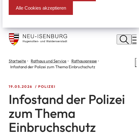
Alle Cookies akzeptieren
Stadt
Neu
M
Isenburg
Sie
Startseite
Rathaus und Service
Rathauspresse
S
befinden
Infostand der Polizei zum Thema Einbruchschutz
m
sich
hier:
19.05.2026
POLIZEI
Infostand der Polizei
zum Thema
Einbruchschutz