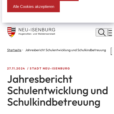
Alle Cookies akzeptieren
Stadt
Neu
M
Isenburg
Sie
Startseite
Jahresbericht Schulentwicklung und Schulkindbetreuung
S
befinden
m
sich
hier:
27.11.2024
STADT NEU-ISENBURG
Jahresbericht
Schulentwicklung und
Schulkindbetreuung