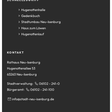
SCHNELLZUGRIFF
(Öffnet
Hugenottenhalle
in
(Öffnet
Gedenkbuch
einem
in
(Öffnet
Stadtumbau Neu-Isenburg
neuen
einem
in
(Öffnet
Haus zum Löwen
Tab)
neuen
einem
in
(Öffnet
Hugenottenlauf
Tab)
neuen
einem
in
Tab)
neuen
einem
Tab)
neuen
KONTAKT
Tab)
Rathaus Neu-Isenburg
Hugenottenallee 53
63263 Neu-Isenburg
Stadtverwaltung:
06102 - 241-0
Bürgeramt:
06102 - 241-100
info
stadt-neu-isenburg
de