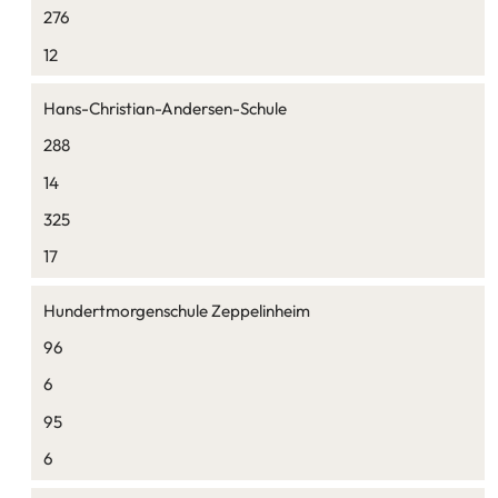
276
12
Hans-Christian-Andersen-Schule
288
14
325
17
Hundertmorgenschule Zeppelinheim
96
6
95
6