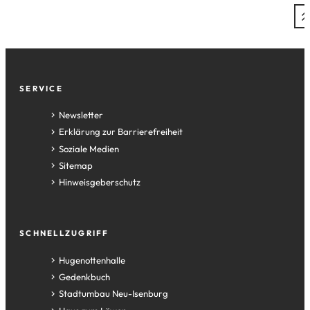
Fußzeile
SERVICE
Newsletter
Erklärung zur Barrierefreiheit
Soziale Medien
Sitemap
Hinweisgeberschutz
SCHNELLZUGRIFF
(Öffnet
Hugenottenhalle
in
(Öffnet
Gedenkbuch
einem
in
(Öffnet
Stadtumbau Neu-Isenburg