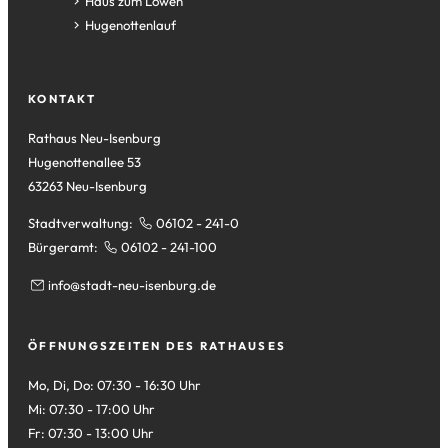
neuen
einem
in
(Öffnet
Haus zum Löwen
Tab)
neuen
einem
in
(Öffnet
Hugenottenlauf
Tab)
neuen
einem
in
Tab)
neuen
einem
Tab)
neuen
KONTAKT
Tab)
Rathaus Neu-Isenburg
Hugenottenallee 53
63263 Neu-Isenburg
Stadtverwaltung:
06102 - 241-0
Bürgeramt:
06102 - 241-100
info
stadt-neu-isenburg
de
ÖFFNUNGSZEITEN DES RATHAUSES
Mo, Di, Do: 07:30 - 16:30 Uhr
Mi: 07:30 - 17:00 Uhr
Fr: 07:30 - 13:00 Uhr