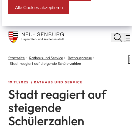
Alle Cookies akzeptieren
Stadt
Neu
M
Isenburg
Sie
Startseite
Rathaus und Service
Rathauspresse
S
befinden
Stadt reagiert auf steigende Schülerzahlen
m
sich
hier:
19.11.2025
RATHAUS UND SERVICE
Stadt reagiert auf
steigende
Schülerzahlen