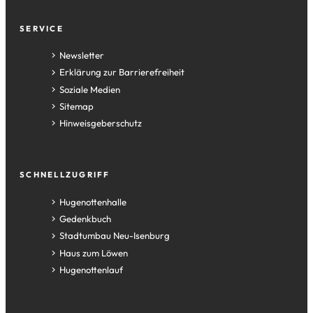
Fußzeile
SERVICE
Newsletter
Erklärung zur Barrierefreiheit
Soziale Medien
Sitemap
Hinweisgeberschutz
SCHNELLZUGRIFF
(Öffnet
Hugenottenhalle
in
(Öffnet
Gedenkbuch
einem
in
(Öffnet
Stadtumbau Neu-Isenburg
neuen
einem
in
(Öffnet
Haus zum Löwen
Tab)
neuen
einem
in
(Öffnet
Hugenottenlauf
Tab)
neuen
einem
in
Tab)
neuen
einem