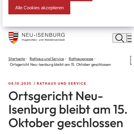
Alle Cookies akzeptieren
Stadt
Neu
M
Isenburg
Sie
Startseite
Rathaus und Service
Rathauspresse
S
befinden
Ortsgericht Neu-Isenburg bleibt am 15. Oktober geschlossen
m
sich
hier:
08.10.2025
RATHAUS UND SERVICE
Ortsgericht Neu-
Isenburg bleibt am 15.
Oktober geschlossen