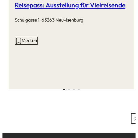
Reisepass: Ausstellung für Vielreisende
Schulgasse 1, 63263 Neu-Isenburg
Aktionen
Merken
auf
dieser
Seite: