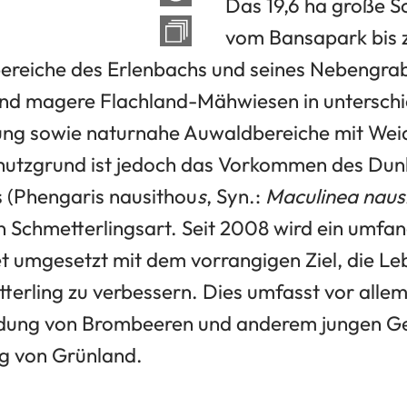
Das 19,6 ha große Sc
vom Bansapark bis 
ereiche des Erlenbachs und seines Nebengra
nd magere Flachland-Mähwiesen in unterschi
ng sowie naturnahe Auwaldbereiche mit Weid
hutzgrund ist jedoch das Vorkommen des Dun
 (Phengaris nausithou
s
, Syn.:
Maculinea naus
n Schmetterlingsart. Seit 2008 wird ein umfa
umgesetzt mit dem vorrangigen Ziel, die L
tterling zu verbessern. Dies umfasst vor alle
dung von Brombeeren und anderem jungen G
g von Grünland.