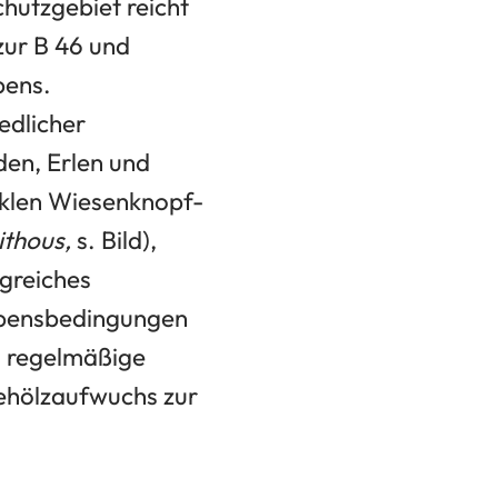
hutzgebiet reicht
zur B 46 und
bens.
edlicher
en, Erlen und
klen Wiesenknopf-
ithous,
s. Bild),
ngreiches
ebensbedingungen
m regelmäßige
ehölzaufwuchs zur