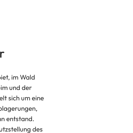
r
iet, im Wald
eim und der
lt sich um eine
blagerungen,
nn entstand.
utzstellung des