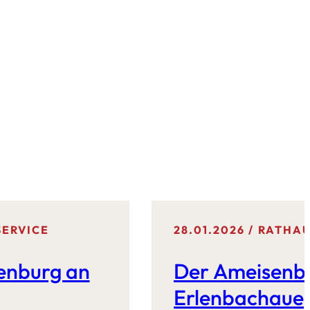
SERVICE
28.01.2026
RATHAU
enburg an
Der Ameisenblä
Erlenbachaue