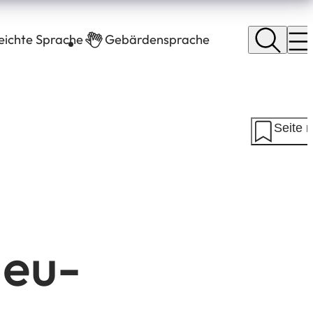
leichte Sprache
Gebärdensprache
Seite 
Neu-