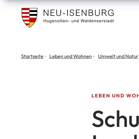
Stadt
Neu
Isenburg
Sie
Startseite
Leben und Wohnen
Umwelt und Natur
befinden
sich
hier:
LEBEN UND WO
Schu