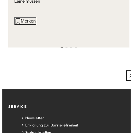
Leine müssen
Aktionen
Merken
auf
dieser
Seite:
Fußzeile
SERVICE
Newsletter
Erklärung zur Barrierefreiheit
Soziale Medien