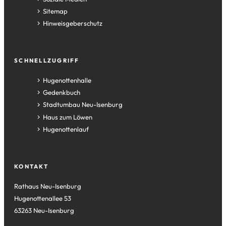
Sitemap
Hinweisgeberschutz
SCHNELLZUGRIFF
(Öffnet
Hugenottenhalle
in
(Öffnet
Gedenkbuch
einem
in
(Öffnet
Stadtumbau Neu-Isenburg
neuen
einem
in
(Öffnet
Haus zum Löwen
Tab)
neuen
einem
in
(Öffnet
Hugenottenlauf
Tab)
neuen
einem
in
Tab)
neuen
einem
Tab)
neuen
KONTAKT
Tab)
Rathaus Neu-Isenburg
Hugenottenallee 53
63263 Neu-Isenburg