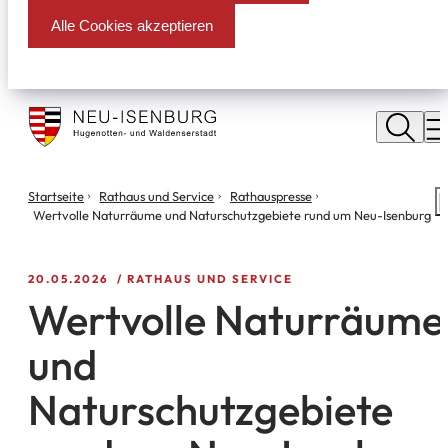
Alle Cookies akzeptieren
Stadt
Neu
M
Isenburg
Sie
Startseite
Rathaus und Service
Rathauspresse
S
befinden
Wertvolle Naturräume und Naturschutzgebiete rund um Neu-Isenburg
m
sich
hier:
20.05.2026
RATHAUS UND SERVICE
Wertvolle Naturräume
und
Naturschutzgebiete