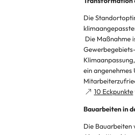
Transformation
Die Standortopt
klimaangepassten
Die Maßnahme ist
Gewerbegebiets-
Klimaanpassung, 
ein angenehmes U
Mitarbeiterzufri
(Öffnet
10 Eckpunkte
in
Bauarbeiten in 
einem
neuen
Die Bauarbeiten w
Tab)