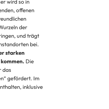
r wird so in
enden, offenen
reundlichen
Wurzeln der
ingen, und trägt
mstandorten bei.
er starken
n kommen.
Die
r das
“ gefördert. Im
thalten, inklusive