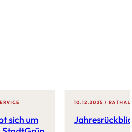
ERVICE
10.12.2025
RATHAU
bt sich um
Jahresrückbli
r „StadtGrün