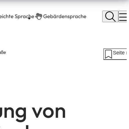
leichte Sprache
Gebärdensprache
aße
Seite 
ung von