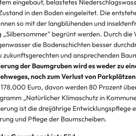
tem eingebaut, belastetes Niederschlagswasse
ustand in den Boden eingeleitet. Die entsteh
nen so mit der langblühenden und insektenf
 „Silbersommer" begrünt werden. Durch die 
enwasser die Bodenschichten besser durchdr
zu zukunftsgerechten und ansprechenden Bau
ierung der Baumgruben wird es weder zu ein
ehweges, noch zum Verlust von Parkplätze
i 178.000 Euro, davon werden 80 Prozent übe
gramm „Natürlicher Klimaschutz in Kommunen
ung ist die dreijährige Entwicklungspflege en
ng und Pflege der Baumscheiben.