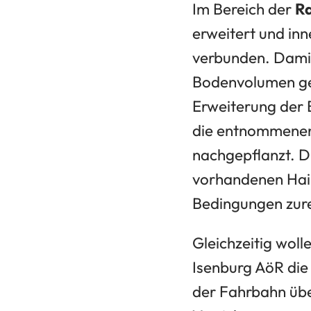
Im Bereich der
Ra
erweitert und in
verbunden. Damit
Bodenvolumen ges
Erweiterung der 
die entnommenen
nachgepflanzt. Di
vorhandenen Hai
Bedingungen zur
Gleichzeitig woll
Isenburg AöR die
der Fahrbahn über