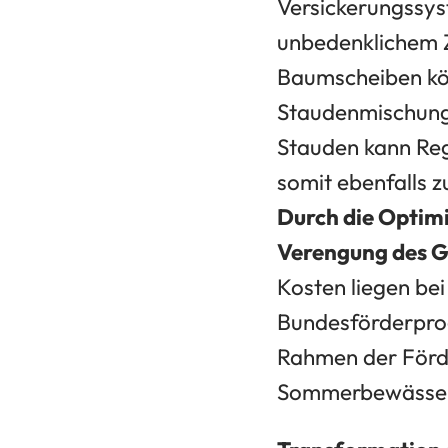
Versickerungssys
unbedenklichem Z
Baumscheiben kön
Staudenmischung
Stauden kann Reg
somit ebenfalls 
Durch die Optim
Verengung des G
Kosten liegen be
Bundesförderpro
Rahmen der Förder
Sommerbewässeru