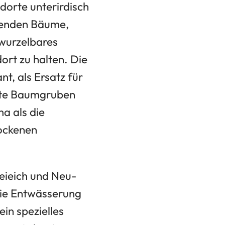
orte unterirdisch
ehenden Bäume,
wurzelbares
ort zu halten. Die
t, als Ersatz für
rte Baumgruben
ma als die
ockenen
reieich und Neu-
die Entwässerung
in spezielles