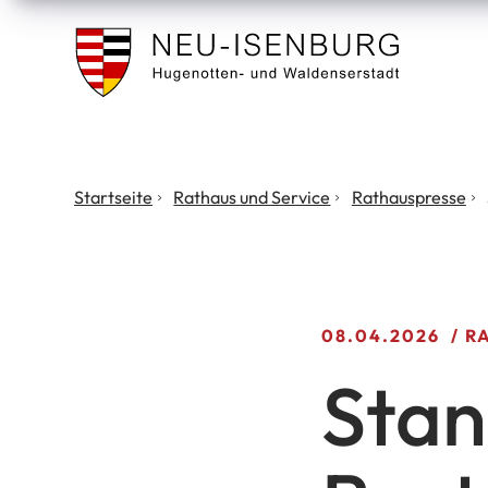
Stadt
Neu
Isenburg
Sie
Startseite
Rathaus und Service
Rathauspresse
befinden
sich
hier:
08.04.2026
R
Stan