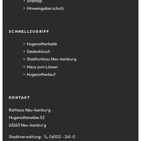
Sitemap
Hinweisgeberschutz
SCHNELLZUGRIFF
(Öffnet
Hugenottenhalle
in
(Öffnet
Gedenkbuch
einem
in
(Öffnet
Stadtumbau Neu-Isenburg
neuen
einem
in
(Öffnet
Haus zum Löwen
Tab)
neuen
einem
in
(Öffnet
Hugenottenlauf
Tab)
neuen
einem
in
Tab)
neuen
einem
Tab)
neuen
KONTAKT
Tab)
Rathaus Neu-Isenburg
Hugenottenallee 53
63263 Neu-Isenburg
Stadtverwaltung:
06102 - 241-0