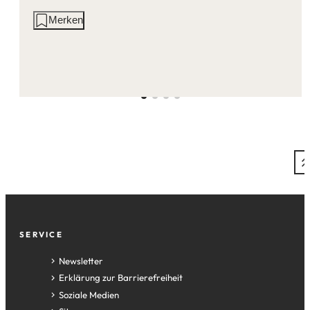
Aktionen
Merken
auf
dieser
Seite:
Fußzeile
SERVICE
Newsletter
Erklärung zur Barrierefreiheit
Soziale Medien