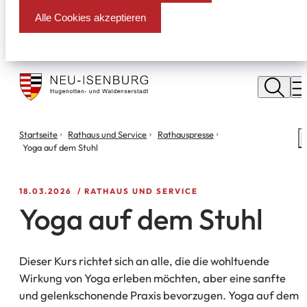
Alle Cookies akzeptieren
Stadt
Neu
M
Isenburg
Sie
Startseite
Rathaus und Service
Rathauspresse
S
befinden
Yoga auf dem Stuhl
m
sich
hier:
18.03.2026
RATHAUS UND SERVICE
Yoga auf dem Stuhl
Dieser Kurs richtet sich an alle, die die wohltuende
Wirkung von Yoga erleben möchten, aber eine sanfte
und gelenkschonende Praxis bevorzugen. Yoga auf dem