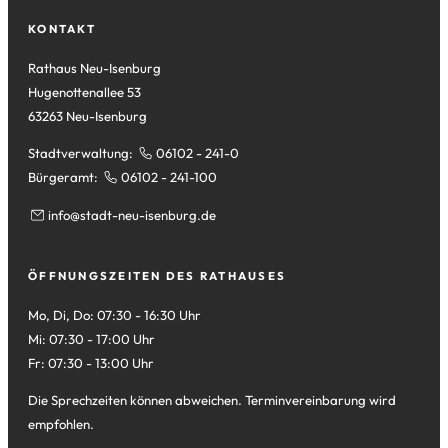
Tab)
neuen
einem
Tab)
neuen
KONTAKT
Tab)
Rathaus Neu-Isenburg
Hugenottenallee 53
63263 Neu-Isenburg
Stadtverwaltung:
06102 - 241-0
Bürgeramt:
06102 - 241-100
info
stadt-neu-isenburg
de
ÖFFNUNGSZEITEN DES RATHAUSES
Mo, Di, Do: 07:30 - 16:30 Uhr
Mi: 07:30 - 17:00 Uhr
Fr: 07:30 - 13:00 Uhr
Die Sprechzeiten können abweichen. Terminvereinbarung wird
empfohlen.