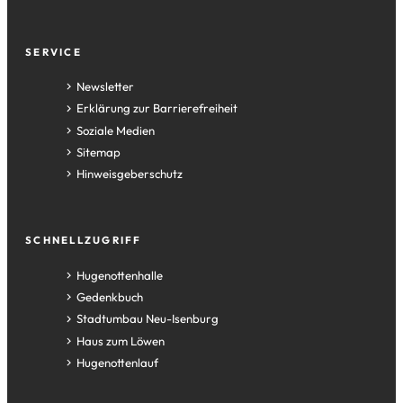
Fußzeile
SERVICE
Newsletter
Erklärung zur Barrierefreiheit
Soziale Medien
Sitemap
Hinweisgeberschutz
SCHNELLZUGRIFF
(Öffnet
Hugenottenhalle
in
(Öffnet
Gedenkbuch
einem
in
(Öffnet
Stadtumbau Neu-Isenburg
neuen
einem
in
(Öffnet
Haus zum Löwen
Tab)
neuen
einem
in
(Öffnet
Hugenottenlauf
Tab)
neuen
einem
in