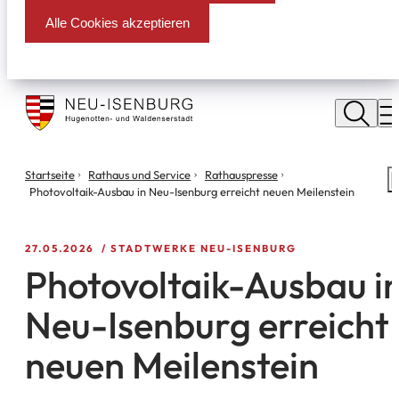
Alle Cookies akzeptieren
Stadt
Neu
M
Isenburg
Sie
Startseite
Rathaus und Service
Rathauspresse
S
befinden
Photovoltaik-Ausbau in Neu-Isenburg erreicht neuen Meilenstein
m
sich
hier:
27.05.2026
STADTWERKE NEU-ISENBURG
Photovoltaik-Ausbau i
Neu-Isenburg erreicht
neuen Meilenstein