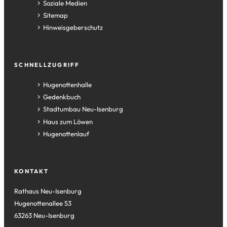
Soziale Medien
Sitemap
Hinweisgeberschutz
SCHNELLZUGRIFF
(Öffnet
Hugenottenhalle
in
(Öffnet
Gedenkbuch
einem
in
(Öffnet
Stadtumbau Neu-Isenburg
neuen
einem
in
(Öffnet
Haus zum Löwen
Tab)
neuen
einem
in
(Öffnet
Hugenottenlauf
Tab)
neuen
einem
in
Tab)
neuen
einem
Tab)
neuen
KONTAKT
Tab)
Rathaus Neu-Isenburg
Hugenottenallee 53
63263 Neu-Isenburg