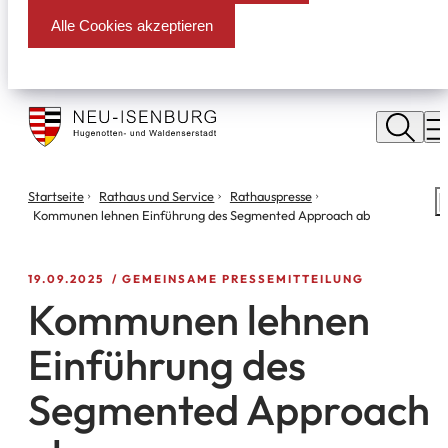
Alle Cookies akzeptieren
Stadt
Neu
M
Isenburg
Sie
Startseite
Rathaus und Service
Rathauspresse
S
befinden
Kommunen lehnen Einführung des Segmented Approach ab
m
sich
hier:
19.09.2025
GEMEINSAME PRESSEMITTEILUNG
Kommunen lehnen
Einführung des
Segmented Approach